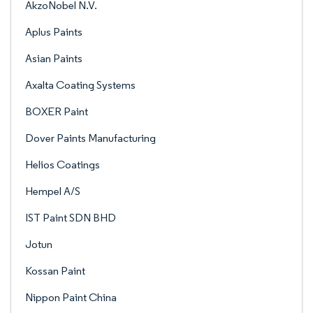
AkzoNobel N.V.
Aplus Paints
Asian Paints
Axalta Coating Systems
BOXER Paint
Dover Paints Manufacturing
Helios Coatings
Hempel A/S
IST Paint SDN BHD
Jotun
Kossan Paint
Nippon Paint China