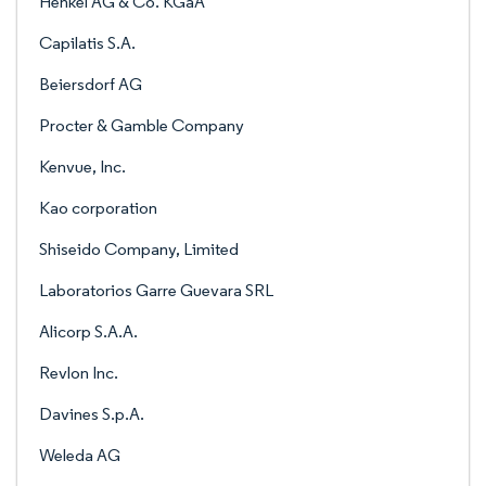
Henkel AG & Co. KGaA
Capilatis S.A.
Beiersdorf AG
Procter & Gamble Company
Kenvue, Inc.
Kao corporation
Shiseido Company, Limited
Laboratorios Garre Guevara SRL
Alicorp S.A.A.
Revlon Inc.
Davines S.p.A.
Weleda AG