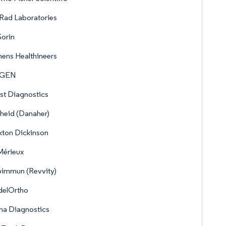
Rad Laboratories
orin
ens Healthineers
AGEN
st Diagnostics
heid (Danaher)
kton Dickinson
Mérieux
oimmun (Revvity)
delOrtho
na Diagnostics