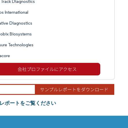
 Track Diagnostics
os International
tive Diagnostics
robix Biosystems
ure Technologies
acore
レポートをご覧ください