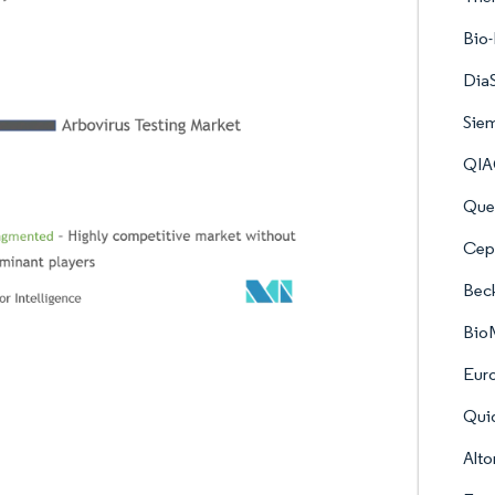
Bio-
DiaS
Siem
QI
Que
Cep
Bec
Bio
Eur
Qui
Alto