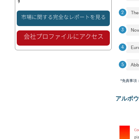
す
The
Nov
Eur
Abb
*免責事項
アルボウ