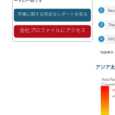
ートの一部です
Bec
The
PPG 
*免責事項
アジア太