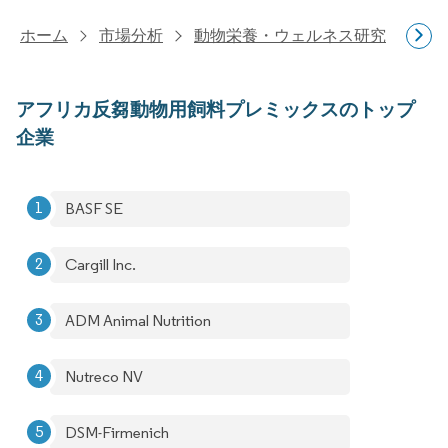
ホーム
市場分析
動物栄養・ウェルネス研究
飼
アフリカ反芻動物用飼料プレミックスのトップ
企業
BASF SE
Cargill Inc.
ADM Animal Nutrition
Nutreco NV
DSM-Firmenich