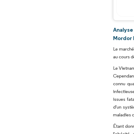
Analyse
Mordor 
Le marché 
au cours d
Le Vietna
Cependant,
connu qua
infectieus
issues fat
d'un systè
maladies c
Étant donn
l'obésité