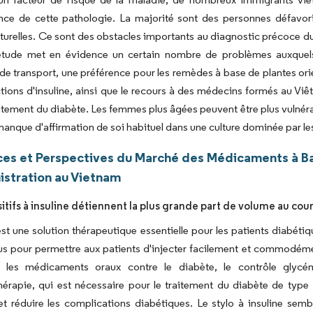
nce de cette pathologie. La majorité sont des personnes défavori
lturelles. Ce sont des obstacles importants au diagnostic précoce d
étude met en évidence un certain nombre de problèmes auxquels
s de transport, une préférence pour les remèdes à base de plantes o
ections d'insuline, ainsi que le recours à des médecins formés au V
aitement du diabète. Les femmes plus âgées peuvent être plus vulnérab
 manque d'affirmation de soi habituel dans une culture dominée par 
es et Perspectives du Marché des Médicaments à Base
istration au Vietnam
itifs à insuline détiennent la plus grande part de volume au cou
 est une solution thérapeutique essentielle pour les patients diabétiq
s pour permettre aux patients d'injecter facilement et commodéme
 les médicaments oraux contre le diabète, le contrôle glycém
thérapie, qui est nécessaire pour le traitement du diabète de type 
t réduire les complications diabétiques. Le stylo à insuline semble