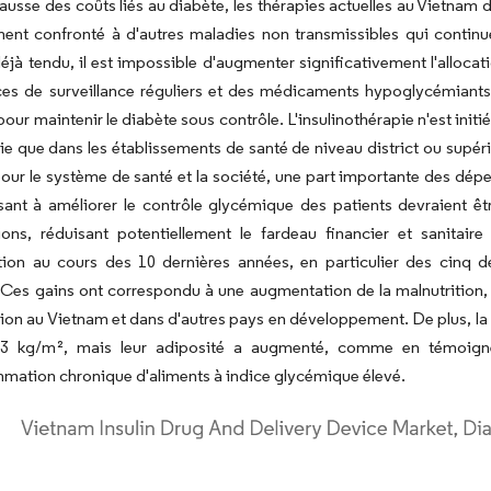
 hausse des coûts liés au diabète, les thérapies actuelles au Vietna
ment confronté à d'autres maladies non transmissibles qui contin
éjà tendu, il est impossible d'augmenter significativement l'alloca
ces de surveillance réguliers et des médicaments hypoglycémiants
our maintenir le diabète sous contrôle. L'insulinothérapie n'est initié
nie que dans les établissements de santé de niveau district ou supér
pour le système de santé et la société, une part importante des dép
sant à améliorer le contrôle glycémique des patients devraient êt
ions, réduisant potentiellement le fardeau financier et sanitair
ion au cours des 10 dernières années, en particulier des cinq de
 Ces gains ont correspondu à une augmentation de la malnutrition, 
tion au Vietnam et dans d'autres pays en développement. De plus, la
 kg/m², mais leur adiposité a augmenté, comme en témoigne 
ation chronique d'aliments à indice glycémique élevé.