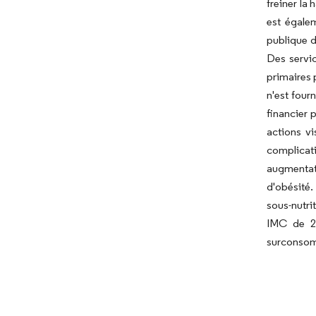
freiner la
est égale
publique d
Des servi
primaires p
n'est four
financier 
actions vi
complicat
augmentat
d'obésité.
sous-nutri
IMC de 23
surconsomm