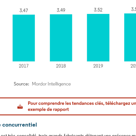
or Intelligence. La réutilisation nécessite une attribution sous CC BY 4.0.
 concurrentiel
est très consolidé, trois grands fabricants détenant une présence mon