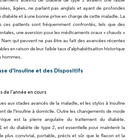
sées, âgées, ne parlant pas anglais et ayant de profondes
u diabète et à une bonne prise en charge de cette maladie. La
 ces patients sont fréquemment confrontés, tels que des
rientales, une aversion pour les médicaments oraux « chauds »
iêt Nam qui peuvent ne pas être au fait des avancées récentes
les en raison de leur faible taux d'alphabétisation historique
les hommes.
 d'Insuline et des Dispositifs
rs de l'année en cours
ues aux stades avancés de la maladie, et les stylos à insuline
nt de l'insuline à domicile. Outre les changements de mode
ique est la pierre angulaire du traitement du diabète.
1 et du diabète de type 2, est essentielle pour maintenir la
 plus convivial, portable, précis et sûr que le flacon et la