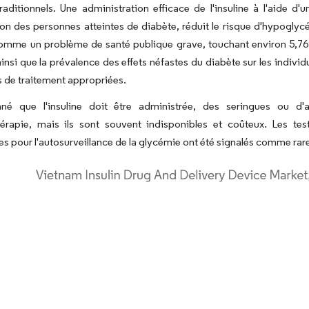
raditionnels. Une administration efficace de l'insuline à l'aide d'u
ion des personnes atteintes de diabète, réduit le risque d'hypoglycé
mme un problème de santé publique grave, touchant environ 5,76 mi
insi que la prévalence des effets néfastes du diabète sur les individu
 de traitement appropriées.
né que l'insuline doit être administrée, des seringues ou d'au
othérapie, mais ils sont souvent indisponibles et coûteux. Les t
s pour l'autosurveillance de la glycémie ont été signalés comme rar