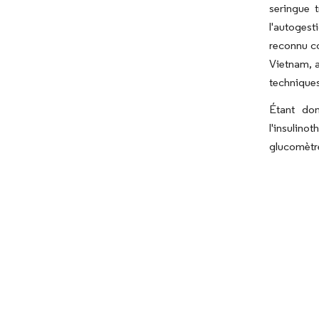
seringue t
l'autogest
reconnu co
Vietnam, a
techniques
Étant don
l'insulin
glucomètre