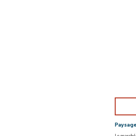
Image © Mord
Paysage
Le marché 