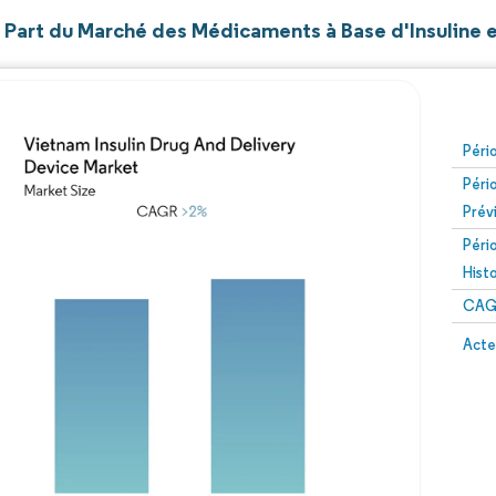
t Part du Marché des Médicaments à Base d'Insuline 
Péri
Péri
Prév
Péri
Hist
CAG
Acte