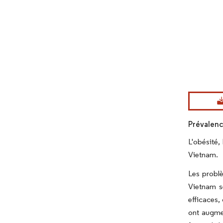
Image © Mord
Prévalenc
L'obésité,
Vietnam.
Les problè
Vietnam se
efficaces,
ont augme