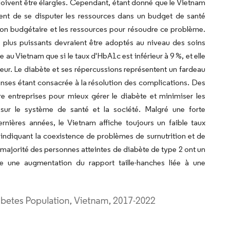
m doivent être élargies. Cependant, étant donné que le Vietnam
uent de se disputer les ressources dans un budget de santé
tion budgétaire et les ressources pour résoudre ce problème.
 plus puissants devraient être adoptés au niveau des soins
e au Vietnam que si le taux d'HbA1c est inférieur à 9 %, et elle
ieur. Le diabète et ses répercussions représentent un fardeau
enses étant consacrée à la résolution des complications. Des
re entreprises pour mieux gérer le diabète et minimiser les
e sur le système de santé et la société. Malgré une forte
rnières années, le Vietnam affiche toujours un faible taux
indiquant la coexistence de problèmes de surnutrition et de
 majorité des personnes atteintes de diabète de type 2 ont un
une augmentation du rapport taille-hanches liée à une