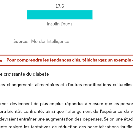
or Intelligence. La réutilisation nécessite une attribution sous CC BY 4.0.
e croissante du diabète
 les changements alimentaires et d'autres modifications culturelle
mes deviennent de plus en plus répandus à mesure que les personnes
ra bientôt confronté, ainsi que l'allongement de l'espérance de 
 devraient entraîner une augmentation des dépenses. Selon une étude 
nté malgré les tentatives de réduction des hospitalisations inut