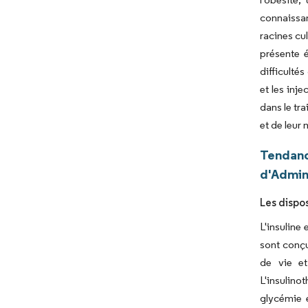
connaissa
racines cu
présente 
difficulté
et les inj
dans le tr
et de leur
Tendanc
d'Admin
Les dispos
L'insuline
sont conçu
de vie et
L'insulino
glycémie e