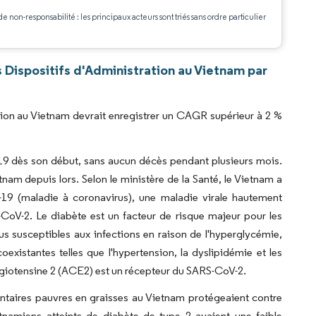
de non-responsabilité : les principaux acteurs sont triés sans ordre particulier
.
 Dispositifs d'Administration au Vietnam par
tion au Vietnam devrait enregistrer un CAGR supérieur à 2 %
19 dès son début, sans aucun décès pendant plusieurs mois.
m depuis lors. Selon le ministère de la Santé, le Vietnam a
 (maladie à coronavirus), une maladie virale hautement
CoV-2. Le diabète est un facteur de risque majeur pour les
us susceptibles aux infections en raison de l'hyperglycémie,
oexistantes telles que l'hypertension, la dyslipidémie et les
ngiotensine 2 (ACE2) est un récepteur du SARS-CoV-2.
ntaires pauvres en graisses au Vietnam protégeaient contre
tnamiens atteints de diabète de type 2 avaient une faible