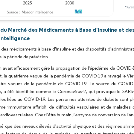
*Avis 
Image © Mordor Intelligence. La réutilisation nécessite une attribution sous CC BY 4.0
 du Marché des Médicaments à Base d'Insuline et des
Intelligence
des médicaments à base d'insuline et des dispositifs d'administra
e la période de prévision.
m avait efficacement géré la propagation de l'épidémie de COVID-
 la quatrième vague de la pandémie de COVID-19 a ravagé le Vietna
tre vagues de la pandémie de COVID-19. La source du COVID-19
e, a été identifiée comme le Coronavirus-2, qui provoque le SARS-
ales liées au COVID-19. Les personnes atteintes de diabète sont pl
me immunitaire affaibli, de difficultés vasculaires et de maladies c
ardiovasculaires. Chez l'être humain, l'enzyme de conversion de l'a
é que des niveaux élevés d'activité physique et des régimes alime
, un facteur de risque de la maladie, de nombreux immigrants vie