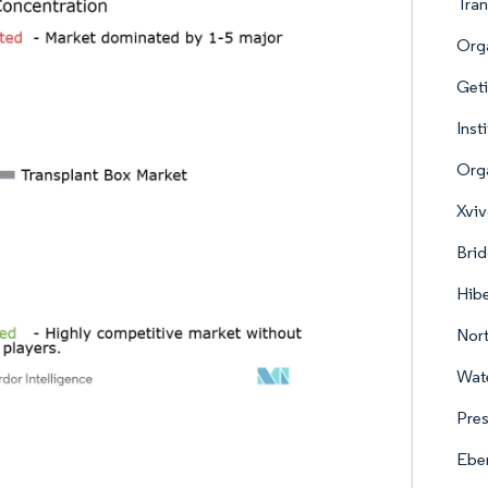
Tran
Org
Geti
Inst
Org
Xviv
Brid
Hibe
Nor
Wat
Pres
Eber