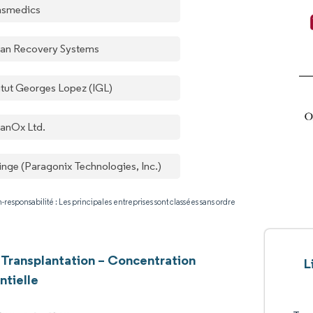
nsmedics
an Recovery Systems
titut Georges Lopez (IGL)
anOx Ltd.
inge (Paragonix Technologies, Inc.)
-responsabilité : Les principales entreprises sont classées sans ordre
 Transplantation – Concentration
L
ntielle