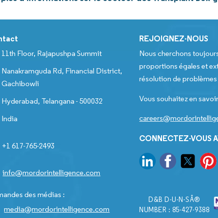
ntact
REJOIGNEZ-NOUS
11th Floor, Rajapushpa Summit
Nous cherchons toujour
proportions égales et ext
Nanakramguda Rd, Financial District,
résolution de problèmes e
Gachibowli
Vous souhaitez en savoir
Hyderabad, Telangana - 500032
careers@mordorintelli
India
CONNECTEZ-VOUS A
+1 617-765-2493
info@mordorintelligence.com
andes des médias :
D&B D-U-N-SÂ®
media@mordorintelligence.com
NUMBER : 85-427-9388