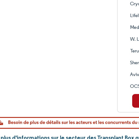
Cry
Life
Med
W. L
Ter
Shen
Aviv
OCS
plus d'informations sur le secteur des Transplant Box 