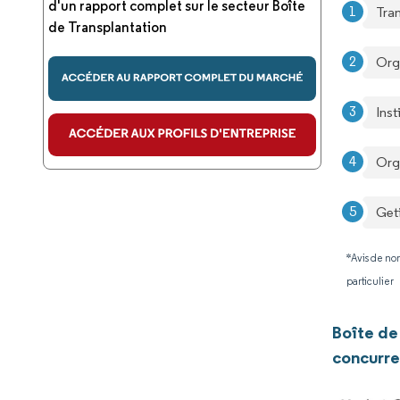
d'un rapport complet sur le secteur Boîte
Tra
de Transplantation
Org
Ins
Org
Get
*Avis de non
particulier
Boîte de
concurre