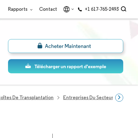
Rapports
Contact
+1 617-765-2493
oîtes De Transplantation
Entreprises Du Secteur Boîte De T