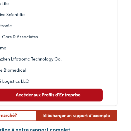
oLife
line Scientific
tronic
. Gore & Associates
umo
zhen Lifotronic Technology Co.
e Biomedical
 Logistics LLC
grâce à notre rapport complet