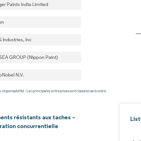
ger Paints India Limited
un
 Industries, Inc
SEA GROUP (Nippon Paint)
oNobel N.V.
-responsabilité : Les principales entreprises sont classées sans ordre
nts résistants aux taches –
Lis
ation concurrentielle