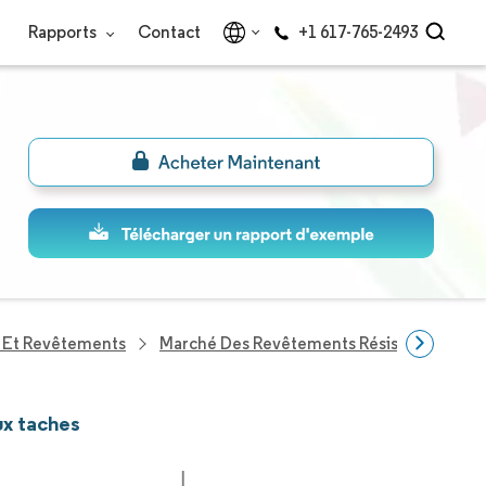
Rapports
Contact
+1 617-765-2493
s Et Revêtements
Marché Des Revêtements Résistants Aux T
ux taches