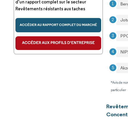
d'un rapport complet sur le secteur
Ber
Revêtements résistants aux taches
Jot
PPG
NIP
Akz
*Avis de non
particulier
Revêteme
Concentr