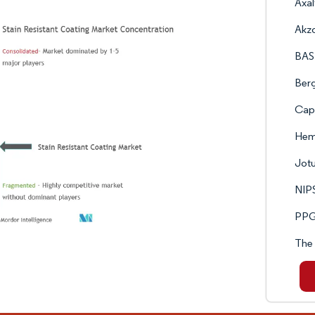
Axal
Akz
BAS
Berg
Cap
Hem
Jot
NIP
PPG 
The