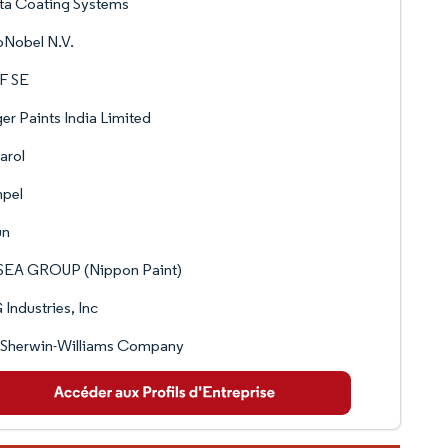
ta Coating Systems
oNobel N.V.
F SE
er Paints India Limited
arol
pel
un
SEA GROUP (Nippon Paint)
Industries, Inc
 Sherwin-Williams Company