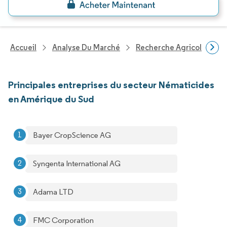
Accueil
Analyse Du Marché
Recherche Agricole
R
Principales entreprises du secteur Nématicides
en Amérique du Sud
Bayer CropScience AG
Syngenta International AG
Adama LTD
FMC Corporation