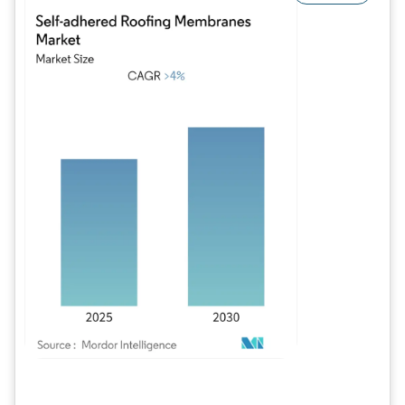
Image © Mordor Intelligence. La réutilisation nécessite une attribution sous CC BY