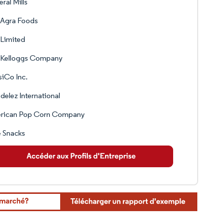
ral Mills
Agra Foods
Limited
 Kelloggs Company
iCo Inc.
elez International
rican Pop Corn Company
 Snacks