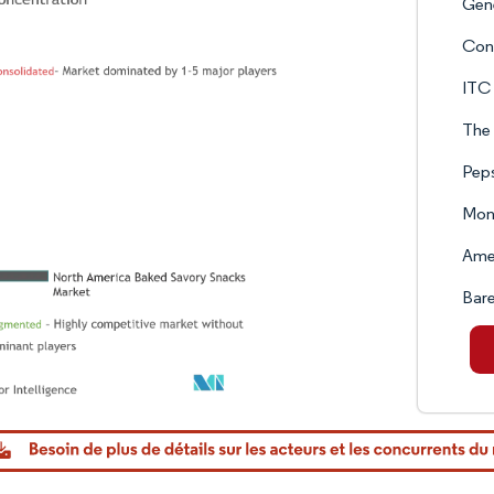
Gene
Con
ITC 
The
Peps
Mond
Ame
Bare