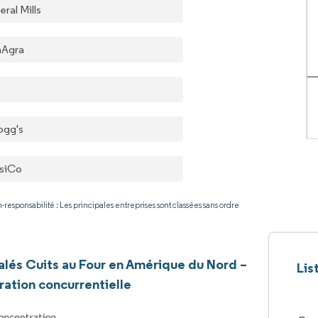
ral Mills
Agra
logg's
siCo
-responsabilité : Les principales entreprises sont classées sans ordre
alés Cuits au Four en Amérique du Nord –
Lis
ation concurrentielle