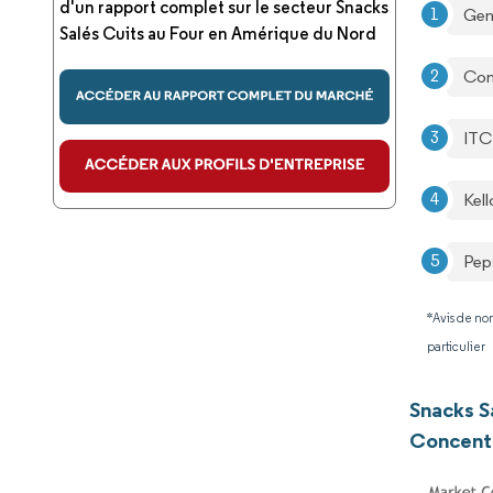
d'un rapport complet sur le secteur Snacks
Gene
Salés Cuits au Four en Amérique du Nord
Con
ITC
Kel
Pep
*Avis de non
particulier
Snacks S
Concentr