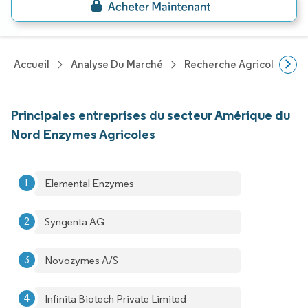
Accueil
Analyse Du Marché
Recherche Agricole
R
Principales entreprises du secteur Amérique du
Nord Enzymes Agricoles
Elemental Enzymes
Syngenta AG
Novozymes A/S
Infinita Biotech Private Limited