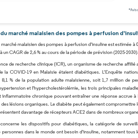
Image © Mordor Intelligence. La réutilisation nécessite une attribution sous CC BY 4.0
*Avis 
 du marché malaisien des pompes à perfusion d'insul
du marché malaisien des pompes à perfusion d'insuline est estimée à 0
, à un CAGR de 2,6 % au cours de la période de prévision (2025-2030)
ence de recherche clinique (ICR), un organisme de recherche affilié au
e la COVID-19 en Malaisie étaient diabétiques. L'Enquête nationa
 8,1 % de la population adulte malaisienne, soit 1,7 million de pe
'hypertension et l'hypercholestérolémie, les trois principales malad
t inflammatoire chronique pouvant entraîner une réponse accrue à
des lésions organiques. Le diabète peut également compromettre le
présentent davantage de récepteurs ACE2 dans de nombreux organes, 
concerne les dispositifs pour diabétiques, la catégorie de surveil
e personnes dans le monde ont besoin d'insuline, notamment tous l