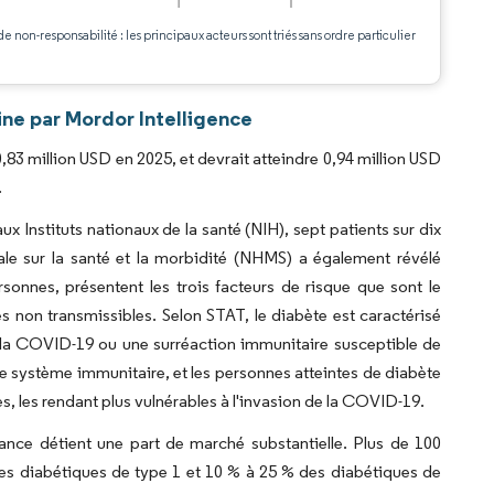
.
de non-responsabilité : les principaux acteurs sont triés sans ordre particulier
ine par Mordor Intelligence
,83 million USD en 2025, et devrait atteindre 0,94 million USD
.
x Instituts nationaux de la santé (NIH), sept patients sur dix
le sur la santé et la morbidité (NHMS) a également révélé
rsonnes, présentent les trois facteurs de risque que sont le
ies non transmissibles. Selon STAT, le diabète est caractérisé
 la COVID-19 ou une surréaction immunitaire susceptible de
 système immunitaire, et les personnes atteintes de diabète
les rendant plus vulnérables à l'invasion de la COVID-19.
lance détient une part de marché substantielle. Plus de 100
es diabétiques de type 1 et 10 % à 25 % des diabétiques de