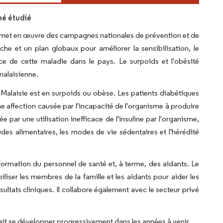
hé étudié
nt met en œuvre des campagnes nationales de prévention et de
e et un plan globaux pour améliorer la sensibilisation, le
nce de cette maladie dans le pays. Le surpoids et l'obésité
malaisienne.
en Malaisie est en surpoids ou obèse. Les patients diabétiques
ne affection causée par l'incapacité de l'organisme à produire
 par une utilisation inefficace de l'insuline par l'organisme,
udes alimentaires, les modes de vie sédentaires et l'hérédité
rmation du personnel de santé et, à terme, des aidants. Le
iser les membres de la famille et les aidants pour aider les
sultats cliniques. Il collabore également avec le secteur privé
it se développer progressivement dans les années à venir.