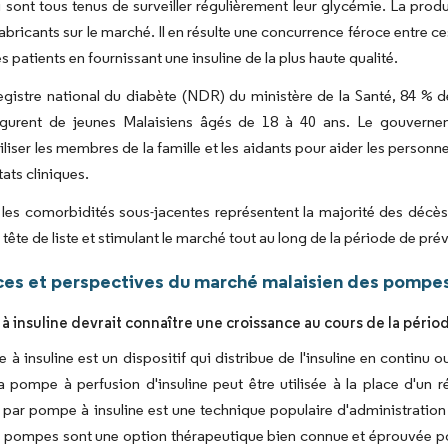
i sont tous tenus de surveiller régulièrement leur glycémie. La pr
abricants sur le marché. Il en résulte une concurrence féroce entre 
 patients en fournissant une insuline de la plus haute qualité.
egistre national du diabète (NDR) du ministère de la Santé, 84 % d
figurent de jeunes Malaisiens âgés de 18 à 40 ans. Le gouverne
liser les membres de la famille et les aidants pour aider les personne
ltats cliniques.
, les comorbidités sous-jacentes représentent la majorité des décès 
 tête de liste et stimulant le marché tout au long de la période de prév
es et perspectives du marché malaisien des pompes 
à insuline devrait connaître une croissance au cours de la pério
à insuline est un dispositif qui distribue de l'insuline en continu
 pompe à perfusion d'insuline peut être utilisée à la place d'un r
 par pompe à insuline est une technique populaire d'administration 
 pompes sont une option thérapeutique bien connue et éprouvée pou