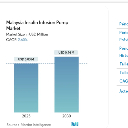
Péri
Péri
Prév
Péri
Hist
Tail
Tail
CAGR
Acte