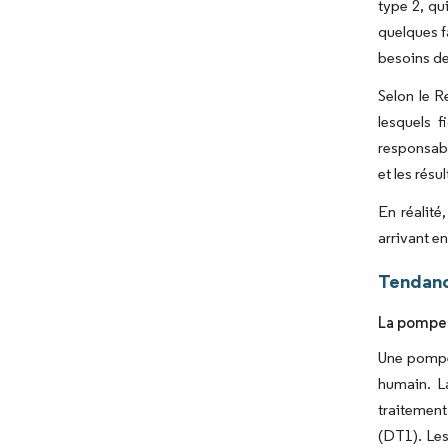
type 2, qu
quelques f
besoins des
Selon le R
lesquels 
responsabi
et les résu
En réalité
arrivant en
Tendanc
La pompe 
Une pompe 
humain. La
traitement
(DT1). Les