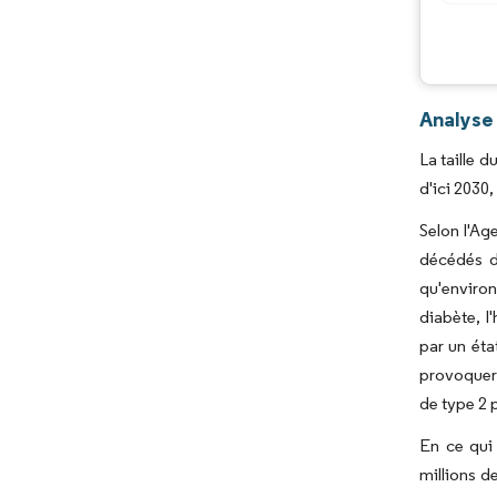
Analyse
La taille 
d'ici 2030
Selon l'Ag
décédés d
qu'environ
diabète, l
par un éta
provoquer 
de type 2 
En ce qui 
millions d