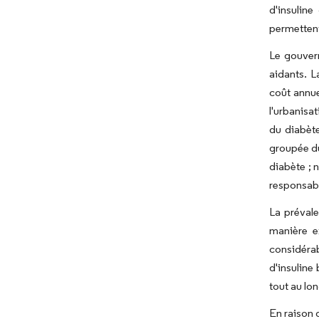
d'insulin
permettent
Le gouver
aidants. L
coût annue
l'urbanisa
du diabète
groupée du
diabète ; 
responsabl
La prévale
manière e
considérab
d'insuline
tout au lo
En raison 