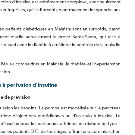
oduction d'insuline est extrêmement complexe, avec seulement
ces entreprises, qui s'efforcent en permanence de répondre aux
es patients diabétiques en Malaisie sont en surpoids, parmi
ment étudie actuellement le projet Sama-Sama, qui vise à
s vivant avec le diabète à améliorer le contrôle de la maladie
liés au coronavirus en Malaisie, le diabète et l'hypertension
ision.
à perfusion d'insuline
de de prévision
 ou selon les besoins. La pompe est modélisée sur le pancréas
égime d'injections quotidiennes ou d'un stylo à insuline. Le
d'insuline pour les personnes atteintes de diabète de type 1
r les patients DT1 de tous âges, offrant une administration