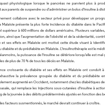
e quasi physiologique lorsque le pancréas ne parvient plus à pro
 aux parents de suspendre ou d'administrer un bolus d'insuline à di
nement collabore avec le secteur privé pour développer un progr
a Malaisie présente la plus forte incidence du diabète dans le Paci
l supérieur à 600 millions de dollars américains. Plusieurs variabl
tion, ainsi que l'augmentation de l'obésité et de la sédentarité, co
 et ses effets en Malaisie ont motivé cette étude visant à identifi
 diabète et du prédiabète en Malaisie. L'insulinothérapie est le méd
néanmoins, la puissance de l'insuline se détériore lorsqu'elle est mal
es de plus de 70 % de tous les décès en Malaisie.
nce croissante du diabète et ses effets en Malaisie ont conduit à c
xhaustive la prévalence groupée du diabète et du prédiabète en M
lement augmenté en Occident, notamment chez les diabétiques de type
 basale, qui remplace les injections sous-cutanées d'insuline à actio
ng de la journée à des débits prédéterminés ajustés en fonction des b
des facteurs susmentionnés, le marché devrait continuer à croître.