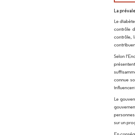
La préval
Le diabète
contrôle d
contrôle, 
contribuen
Selon l'En
présentent
suffisamme
connue sou
influencen
Le gouvern
gouverneme
personnes 
sur un pr
En conséqu