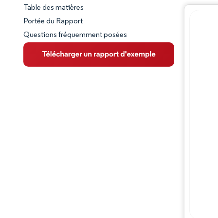
Table des matières
Aperçu du marché
Portée du Rapport
Questions fréquemment posées
VUE D’ENSEMBLE DU MARCHÉ
Principales tendances du marché
Paysage concurrentiel
Évolutions de l'industrie