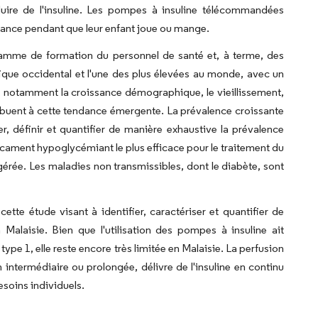
duire de l'insuline. Les pompes à insuline télécommandées
stance pendant que leur enfant joue ou mange.
amme de formation du personnel de santé et, à terme, des
fique occidental et l'une des plus élevées au monde, avec un
es, notamment la croissance démographique, le vieillissement,
ntribuent à cette tendance émergente. La prévalence croissante
er, définir et quantifier de manière exhaustive la prévalence
icament hypoglycémiant le plus efficace pour le traitement du
 gérée. Les maladies non transmissibles, dont le diabète, sont
ette étude visant à identifier, caractériser et quantifier de
alaisie. Bien que l'utilisation des pompes à insuline ait
 1, elle reste encore très limitée en Malaisie. La perfusion
n intermédiaire ou prolongée, délivre de l'insuline en continu
esoins individuels.