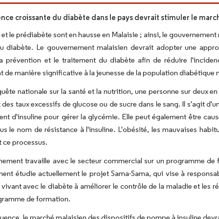
ence croissante du diabète dans le pays devrait stimuler le marc
 et le prédiabète sont en hausse en Malaisie ; ainsi, le gouverneme
u diabète. Le gouvernement malaisien devrait adopter une approch
la prévention et le traitement du diabète afin de réduire l'incide
t de manière significative à la jeunesse de la population diabétique 
quête nationale sur la santé et la nutrition, une personne sur deux 
 des taux excessifs de glucose ou de sucre dans le sang. Il s'agit d'u
nt d'insuline pour gérer la glycémie. Elle peut également être causée
s le nom de résistance à l'insuline. L'obésité, les mauvaises habit
t ce processus.
ement travaille avec le secteur commercial sur un programme de fo
nt étudie actuellement le projet Sama-Sama, qui vise à responsabil
vivant avec le diabète à améliorer le contrôle de la maladie et les ré
ogramme de formation.
ence, le marché malaisien des dispositifs de pompe à insuline devra