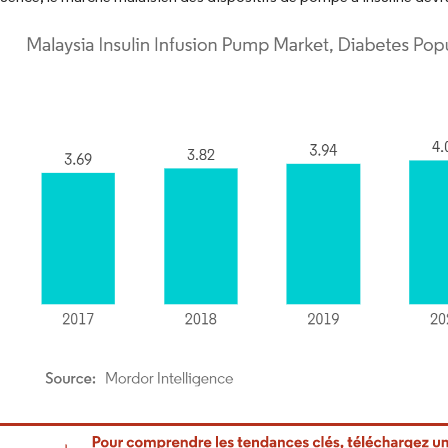
or Intelligence. La réutilisation nécessite une attribution sous CC BY 4.0.