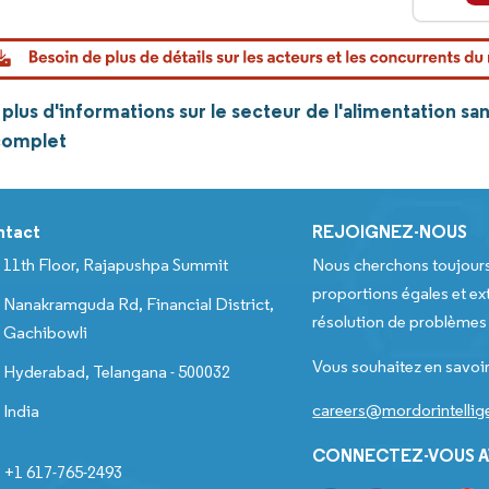
lus d'informations sur le secteur de l'alimentation sa
complet
ntact
REJOIGNEZ-NOUS
11th Floor, Rajapushpa Summit
Nous cherchons toujour
proportions égales et ext
Nanakramguda Rd, Financial District,
résolution de problèmes e
Gachibowli
Vous souhaitez en savoir
Hyderabad, Telangana - 500032
careers@mordorintelli
India
CONNECTEZ-VOUS A
+1 617-765-2493