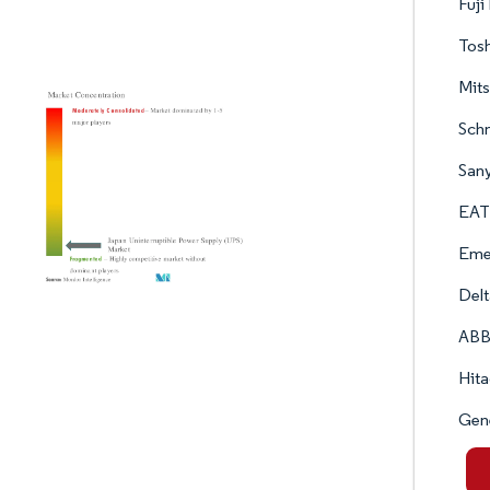
Fuji
Tos
Mits
Schn
Sany
EAT
Emer
Delt
ABB
Hita
Gen