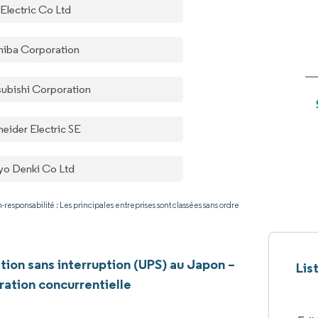
 Electric Co Ltd
hiba Corporation
subishi Corporation
neider Electric SE
yo Denki Co Ltd
-responsabilité : Les principales entreprises sont classées sans ordre
tion sans interruption (UPS) au Japon –
Lis
ation concurrentielle