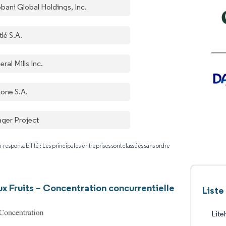
bani Global Holdings, Inc.
lé S.A.
ral Mills Inc.
one S.A.
ager Project
-responsabilité : Les principales entreprises sont classées sans ordre
ux Fruits – Concentration concurrentielle
Liste
Lite