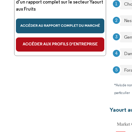
d'un rapport complet sur le secteur Yaourt
Cho
aux Fruits
Nest
Gene
Dan
For
*Avis de non
particulier
Yaourt a