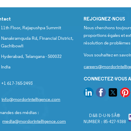
ntact
REJOIGNEZ-NOUS
11th Floor, Rajapushpa Summit
Nous cherchons toujour
proportions égales et ext
Nanakramguda Rd, Financial District,
résolution de problèmes e
Gachibowli
Vous souhaitez en savoir
Hyderabad, Telangana - 500032
careers@mordorintelli
India
CONNECTEZ-VOUS A
+1 617-765-2493
info@mordorintelligence.com
andes des médias :
D&B D-U-N-SÂ®
media@mordorintelligence.com
NUMBER : 85-427-9388