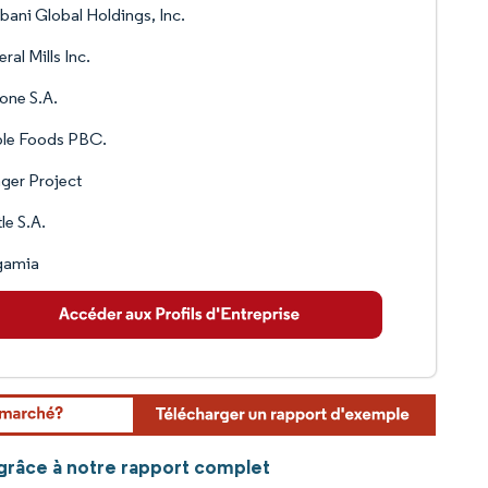
ani Global Holdings, Inc.
ral Mills Inc.
one S.A.
ple Foods PBC.
ger Project
le S.A.
gamia
s grâce à notre rapport complet