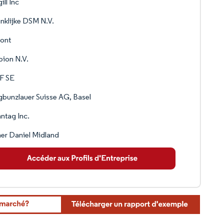
ill Inc
nklijke DSM N.V.
ont
ion N.V.
F SE
bunzlauer Suisse AG, Basel
ntag Inc.
er Daniel Midland