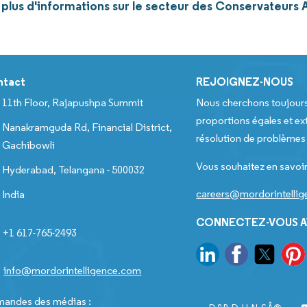
lus d'informations sur le secteur des Conservateurs A
ntact
REJOIGNEZ-NOUS
11th Floor, Rajapushpa Summit
Nous cherchons toujour
proportions égales et ext
Nanakramguda Rd, Financial District,
résolution de problèmes e
Gachibowli
Vous souhaitez en savoir
Hyderabad, Telangana - 500032
careers@mordorintelli
India
CONNECTEZ-VOUS A
+1 617-765-2493
info@mordorintelligence.com
andes des médias :