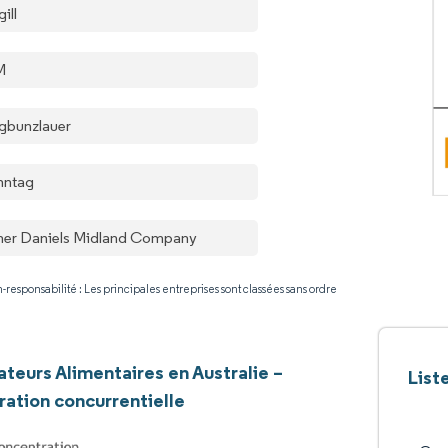
ill
M
gbunzlauer
nntag
her Daniels Midland Company
-responsabilité : Les principales entreprises sont classées sans ordre
teurs Alimentaires en Australie –
List
ation concurrentielle