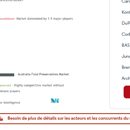
Carg
Koni
DuP
Corb
BAS
Jung
Bren
Arch