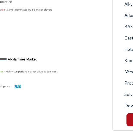
Alky
Ark
BAS
Eas
Huts
Kao
Mits
Pro
Sol
Do