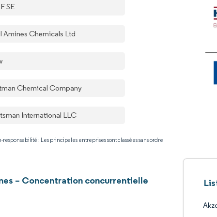
F SE
yl Amines Chemicals Ltd
w
tman Chemical Company
tsman International LLC
-responsabilité : Les principales entreprises sont classées sans ordre
nes – Concentration concurrentielle
Lis
Akz