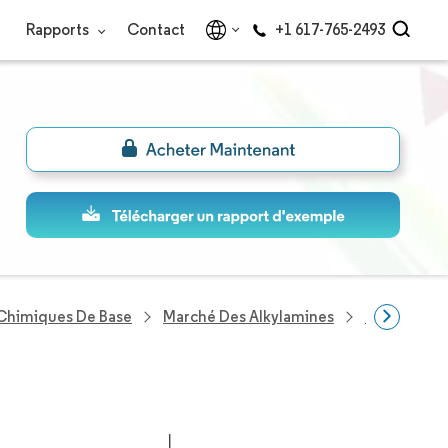
Rapports
Contact
+1 617-765-2493
 Chimiques De Base
Marché Des Alkylamines
Entreprises