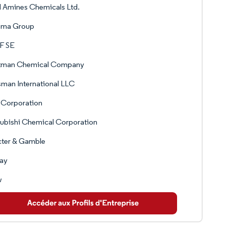
l Amines Chemicals Ltd.
ema Group
F SE
tman Chemical Company
man International LLC
 Corporation
ubishi Chemical Corporation
cter & Gamble
vay
w