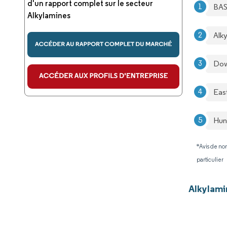
d'un rapport complet sur le secteur
BAS
Alkylamines
Alk
Do
Eas
Hun
*Avis de non
particulier
Alkylami