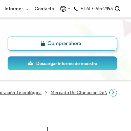
Informes
Contacto
+1 617-765-2493
loración Tecnológica
Mercado De Clonación De Voz
Empr