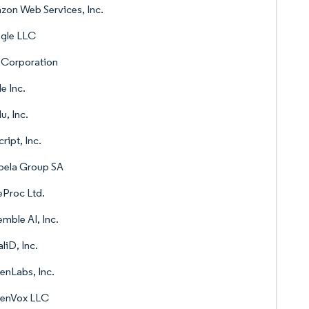
on Web Services, Inc.
gle LLC
 Corporation
e Inc.
u, Inc.
ript, Inc.
pela Group SA
Proc Ltd.
mble AI, Inc.
liD, Inc.
enLabs, Inc.
enVox LLC