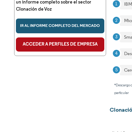
un informe completo sobre el sector
IBM
Clonación de Voz
Mic
Sma
Desc
Cer
*Descargo d
particular
Clonació