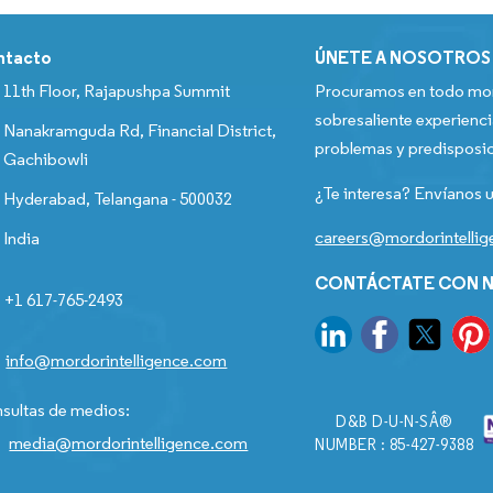
ntacto
ÚNETE A NOSOTROS
11th Floor, Rajapushpa Summit
Procuramos en todo mom
sobresaliente experienci
Nanakramguda Rd, Financial District,
problemas y predisposic
Gachibowli
¿Te interesa? Envíanos u
Hyderabad, Telangana - 500032
careers@mordorintelli
India
CONTÁCTATE CON N
+1 617-765-2493
info@mordorintelligence.com
sultas de medios:
D&B D-U-N-SÂ®
media@mordorintelligence.com
NUMBER : 85-427-9388