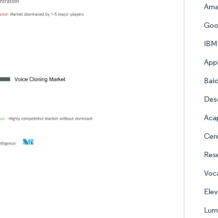
Amaz
Goo
IBM
Appl
Baid
Desc
Aca
Cere
Rese
Voca
Elev
Lum