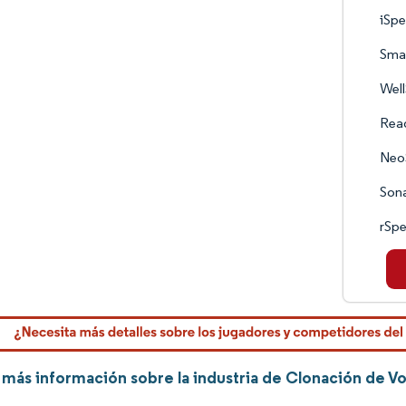
iSpe
Smar
Well
Rea
NeoS
Sona
rSpe
más información sobre la industria de Clonación de Vo