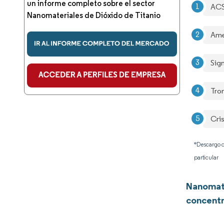
un informe completo sobre el sector
ACS
Nanomateriales de Dióxido de Titanio
Ame
Sig
Tro
Cris
*Descargo d
particular
Nanomate
concentr