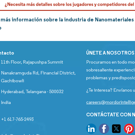
más información sobre la industria de Nanomateriales
o
ntacto
ÚNETE A NOSOTROS
11th Floor, Rajapushpa Summit
Procuramos en todo mom
sobresaliente experienci
Nanakramguda Rd, Financial District,
problemas y predisposic
Gachibowli
¿Te interesa? Envíanos u
Hyderabad, Telangana - 500032
careers@mordorintelli
India
CONTÁCTATE CON N
+1 617-765-2493