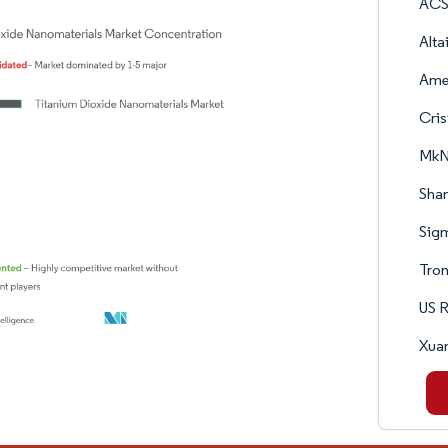
ACS 
Alta
Ame
Cris
MkN
Shan
Sigm
Tro
US R
Xuan