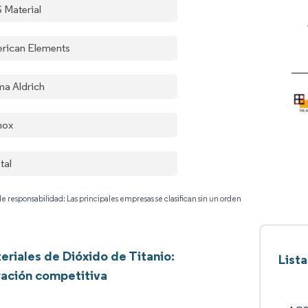
 Material
rican Elements
ma Aldrich
nox
tal
e responsabilidad: Las principales empresas se clasifican sin un orden
riales de Dióxido de Titanio:
List
ación competitiva