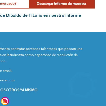
 de Dióxido de Titanio en nuestro informe
ento contratar personas talentosas que posean una
a en la industria como capacidad de resolución de
ión.
n email.
gence.com
OSOTROS YA MISMO