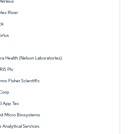
Mérieux
les River
ck
orius
ra Health (Nelson Laboratories)
RIS Plc
mo Fisher Scientific
Corp
i App Tec
id Micro Biosystems
 Analytical Services