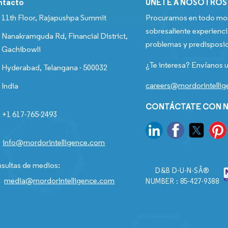
ntacto
ÚNETE A NOSOTROS
11th Floor, Rajapushpa Summit
Procuramos en todo mom
sobresaliente experienci
Nanakramguda Rd, Financial District,
problemas y predisposic
Gachibowli
¿Te interesa? Envíanos u
Hyderabad, Telangana - 500032
careers@mordorintelli
India
CONTÁCTATE CON N
+1 617-765-2493
info@mordorintelligence.com
sultas de medios:
D&B D-U-N-SÂ®
media@mordorintelligence.com
NUMBER : 85-427-9388