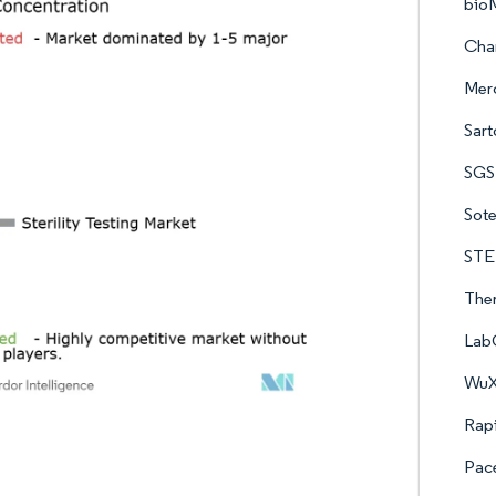
bio
Char
Mer
Sart
SGS
Sote
STE
Ther
Lab
WuX
Rap
Pace