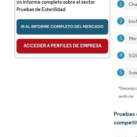
un informe completo sobre el sector
Cha
Pruebas de Esterilidad
bio
Mer
SG
Sot
*Descargo d
particular
Pruebas 
competi