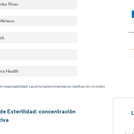
rles River
Mérieux
ck
S
era Health
e responsabilidad: Las principales empresas se clasifican sin un orden
de Esterilidad: concentración
L
tiva