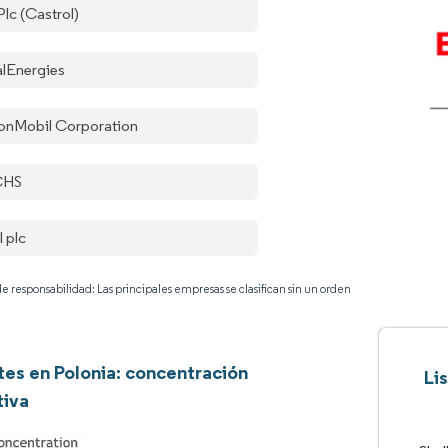
lc (Castrol)
alEnergies
onMobil Corporation
CHS
l plc
e responsabilidad: Las principales empresas se clasifican sin un orden
tes en Polonia: concentración
Li
tiva