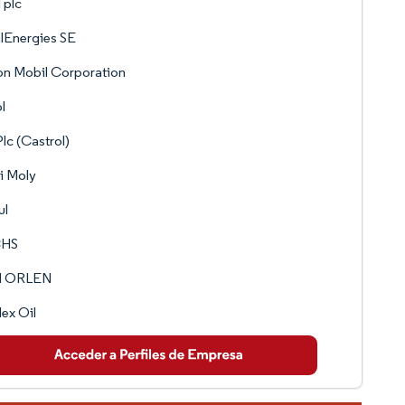
l plc
lEnergies SE
n Mobil Corporation
l
lc (Castrol)
i Moly
ul
CHS
 ORLEN
ex Oil