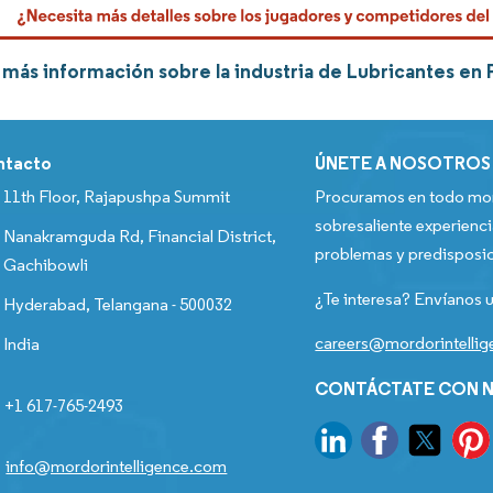
más información sobre la industria de Lubricantes en
ntacto
ÚNETE A NOSOTROS
11th Floor, Rajapushpa Summit
Procuramos en todo mom
sobresaliente experienci
Nanakramguda Rd, Financial District,
problemas y predisposic
Gachibowli
¿Te interesa? Envíanos u
Hyderabad, Telangana - 500032
careers@mordorintelli
India
CONTÁCTATE CON N
+1 617-765-2493
info@mordorintelligence.com