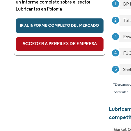
un informe completo sobre el sector
BP P
Lubricantes en Polonia
Tot
Exx
FU
Shel
*Descargo d
particular
Lubrican
competi