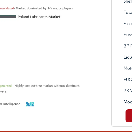
Shel
Tota
Exxo
Euro
BP P
Liqu
Mot
FU
PKN
Mod