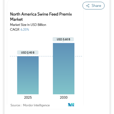
Share
Imagen © Mordor Intelligence. El uso requiere atribución según CC BY 4.0.