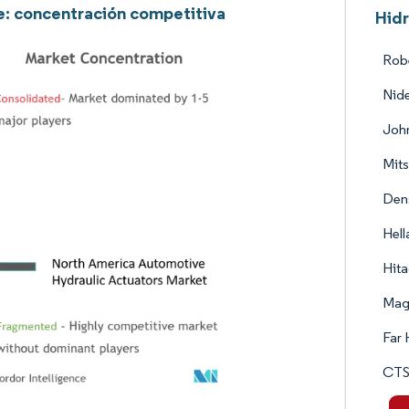
e: concentración competitiva
Hidr
Rob
Nid
John
Mits
Den
Hel
Hita
Magn
Far 
CTS