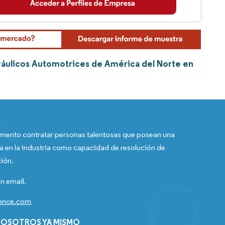
ráulicos Automotrices de América del Norte en
ento contratar personas talentosas que posean una
a en la industria como capacidad de resolución de
ión.
n email.
gence.com
OSOTROS YA MISMO