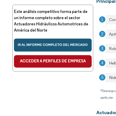
Principa
Este análisis competitivo forma parte de
un informe completo sobre el sector
Con
Actuadores Hidráulicos Automotrices de
América del Norte
Apt
Rob
Hell
Nid
*Descargo d
particular
Actuador