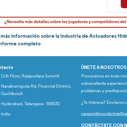
más información sobre la industria de Actuadores Hid
informe completo
ntacto
ÚNETE A NOSOTROS
11th Floor, Rajapushpa Summit
Procuramos en todo mom
sobresaliente experienci
Nanakramguda Rd, Financial District,
problemas y predisposic
Gachibowli
¿Te interesa? Envíanos u
Hyderabad, Telangana - 500032
careers@mordorintelli
India
CONTÁCTATE CON N