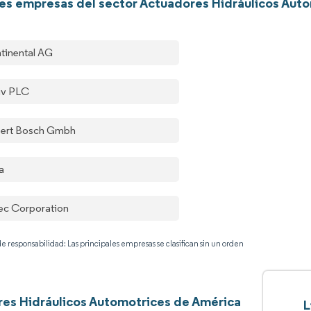
les empresas del sector Actuadores Hidráulicos Aut
tinental AG
iv PLC
ert Bosch Gmbh
a
ec Corporation
e responsabilidad: Las principales empresas se clasifican sin un orden
es Hidráulicos Automotrices de América
L