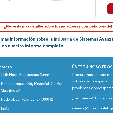
más información sobre la industria de Sistemas Avan
e en nuestro informe completo
ntacto
ÚNETE A NOSOTROS
11th Floor, Rajapushpa Summit
Procuramos en todo mom
sobresaliente experienci
Nanakramguda Rd, Financial District,
problemas y predisposic
Gachibowli
¿Te interesa? Envíanos u
Hyderabad, Telangana - 500032
careers@mordorintelli
India