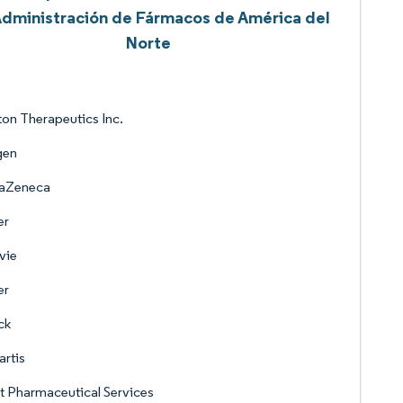
Administración de Fármacos de América del
Norte
ton Therapeutics Inc.
en
raZeneca
er
vie
er
ck
rtis
 Pharmaceutical Services