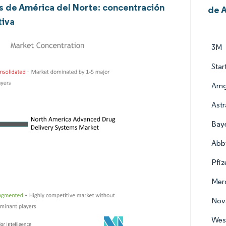
 de América del Norte: concentración
de 
tiva
3M
Star
Amg
Ast
Bay
Abb
Pfiz
Mer
Nova
West