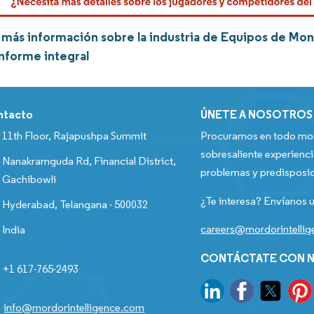
más información sobre la industria de Equipos de Mon
informe integral
ntacto
ÚNETE A NOSOTROS
11th Floor, Rajapushpa Summit
Procuramos en todo mom
sobresaliente experienci
Nanakramguda Rd, Financial District,
problemas y predisposic
Gachibowli
¿Te interesa? Envíanos u
Hyderabad, Telangana - 500032
careers@mordorintelli
India
CONTÁCTATE CON N
+1 617-765-2493
info@mordorintelligence.com