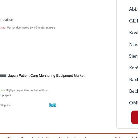
Abbo
GE 
Bost
Nih
Siem
Koni
Baxt
Bec
OM