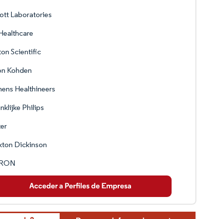
tt Laboratories
Healthcare
on Scientific
on Kohden
ens Healthineers
nklijke Philips
er
kton Dickinson
RON