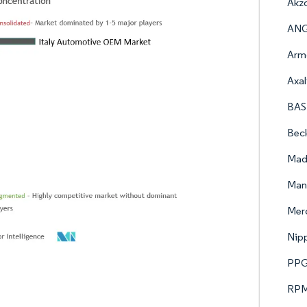
Akz
AN
Arm
Axal
BAS
Bec
Mad
Man
Mer
Nipp
PPG 
RPM 