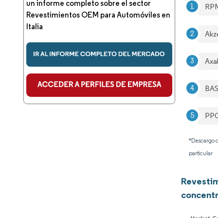
un informe completo sobre el sector
RPM
Revestimientos OEM para Automóviles en
Italia
Akz
Axa
BAS
PPG 
*Descargo d
particular
Revestim
concentr