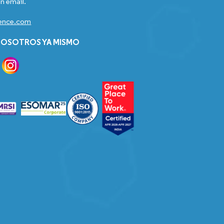
n email.
gence.com
OSOTROS YA MISMO