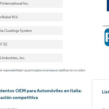
 International Inc.
oNobel N.V.
lta Coatings System
F SE
Industries, Inc.
e responsabilidad: Las principales empresas se clasifican sin un orden
ientos OEM para Automóviles en Italia:
Lis
ación competitiva