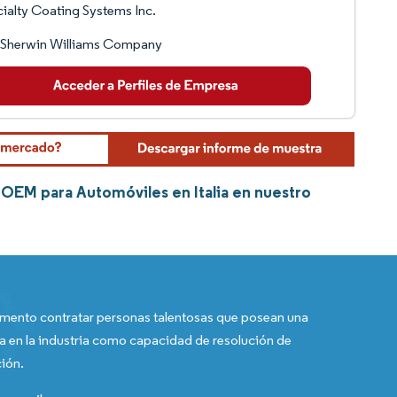
ialty Coating Systems Inc.
 Sherwin Williams Company
OEM para Automóviles en Italia en nuestro
ento contratar personas talentosas que posean una
a en la industria como capacidad de resolución de
ión.