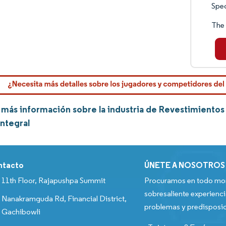
Spec
The
más información sobre la industria de Revestimientos 
integral
ntacto
ÚNETE A NOSOTROS
11th Floor, Rajapushpa Summit
Procuramos en todo mom
sobresaliente experienci
Nanakramguda Rd, Financial District,
problemas y predisposic
Gachibowli