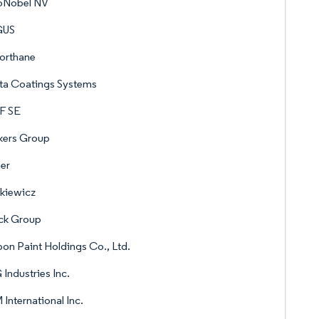
oNobel NV
GUS
orthane
ta Coatings Systems
F SE
kers Group
er
kiewicz
ck Group
on Paint Holdings Co., Ltd.
Industries Inc.
International Inc.