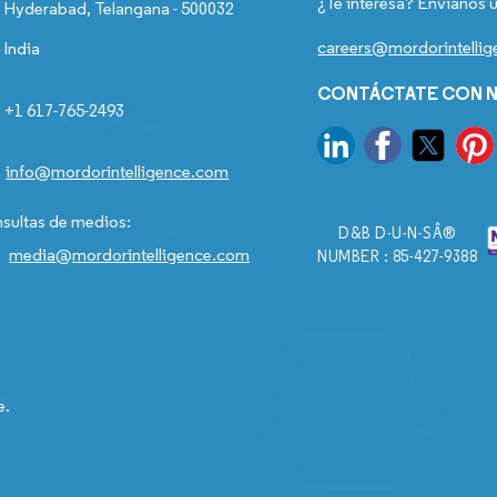
¿Te interesa? Envíanos u
Hyderabad, Telangana - 500032
careers@mordorintelli
India
CONTÁCTATE CON N
+1 617-765-2493
info@mordorintelligence.com
sultas de medios:
D&B D-U-N-SÂ®
media@mordorintelligence.com
NUMBER : 85-427-9388
e.