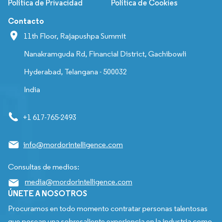
Política de Privacidad
Política de Cookies
Contacto
11th Floor, Rajapushpa Summit
Nanakramguda Rd, Financial District, Gachibowli
Hyderabad, Telangana - 500032
India
+1 617-765-2493
info@mordorintelligence.com
Consultas de medios:
media@mordorintelligence.com
ÚNETE A NOSOTROS
Procuramos en todo momento contratar personas talentosas
que posean una sobresaliente experiencia en la industria como