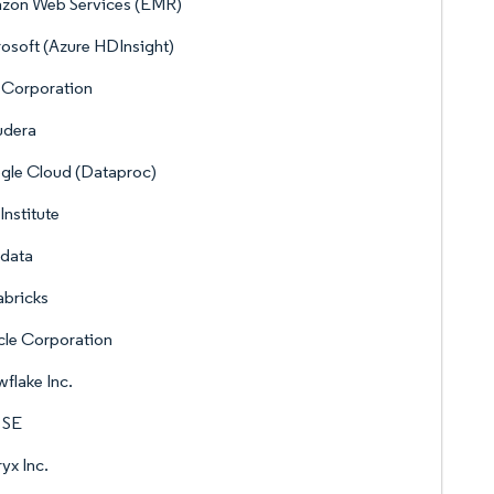
zon Web Services (EMR)
osoft (Azure HDInsight)
 Corporation
udera
gle Cloud (Dataproc)
Institute
adata
bricks
le Corporation
flake Inc.
 SE
ryx Inc.