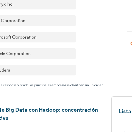
ryx Inc.
 Corporation
rosoft Corporation
cle Corporation
udera
e responsabilidad: Las principales empresas se clasifican sin un orden
 de Big Data con Hadoop: concentración
Lista
tiva