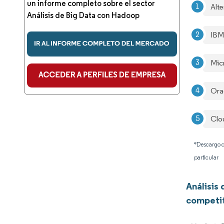
un informe completo sobre el sector
Alte
Análisis de Big Data con Hadoop
IBM
Mic
Ora
Clo
*Descargo d
particular
Análisis
competi