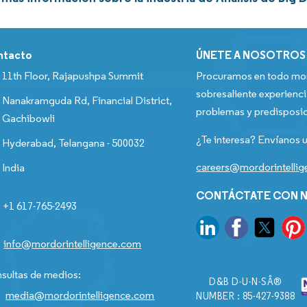
ntacto
ÚNETE A NOSOTROS
11th Floor, Rajapushpa Summit
Procuramos en todo mom
sobresaliente experienci
Nanakramguda Rd, Financial District,
problemas y predisposic
Gachibowli
¿Te interesa? Envíanos u
Hyderabad, Telangana - 500032
careers@mordorintelli
India
CONTÁCTATE CON N
+1 617-765-2493
info@mordorintelligence.com
sultas de medios:
D&B D-U-N-SÂ®
media@mordorintelligence.com
NUMBER : 85-427-9388