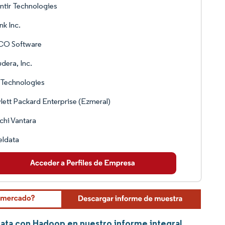
ntir Technologies
nk Inc.
CO Software
dera, Inc.
 Technologies
ett Packard Enterprise (Ezmeral)
chi Vantara
eldata
Data con Hadoop en nuestro informe integral