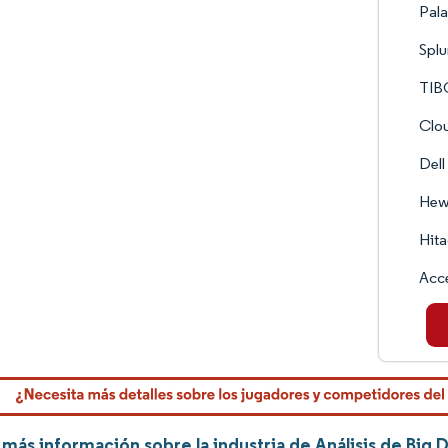
Pala
Splu
TIB
Clou
Dell
Hewl
Hita
Acc
más información sobre la industria de Análisis de Big 