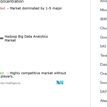
Ama
Micr
IBM
Clo
Goo
SAS 
Ter
Data
Orac
Snow
SAP
Alte