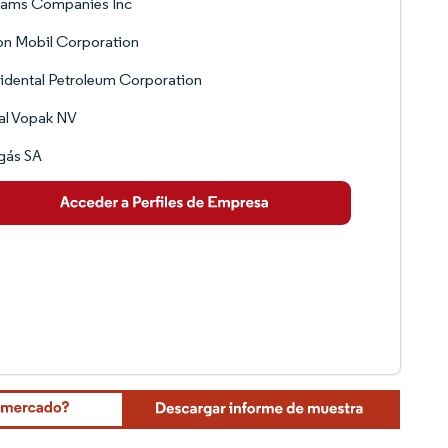
liams Companies Inc
n Mobil Corporation
dental Petroleum Corporation
al Vopak NV
gás SA