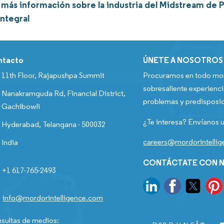
más información sobre la industria del Midstream de P
integral
ntacto
ÚNETE A NOSOTROS
11th Floor, Rajapushpa Summit
Procuramos en todo mom
sobresaliente experienci
Nanakramguda Rd, Financial District,
problemas y predisposic
Gachibowli
¿Te interesa? Envíanos u
Hyderabad, Telangana - 500032
careers@mordorintelli
India
CONTÁCTATE CON N
+1 617-765-2493
info@mordorintelligence.com
sultas de medios: