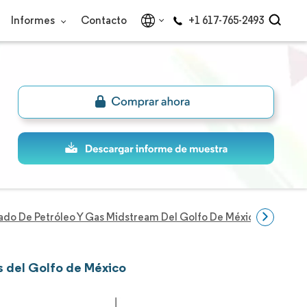
Informes
Contacto
+1 617-765-2493
do De Petróleo Y Gas Midstream Del Golfo De México
Empre
s del Golfo de México