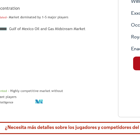
Wil
Exxo
Occi
Roy
Ena