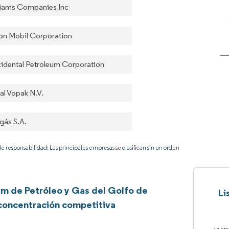
liams Companies Inc
on Mobil Corporation
idental Petroleum Corporation
al Vopak N.V.
gás S.A.
e responsabilidad: Las principales empresas se clasifican sin un orden
m de Petróleo y Gas del Golfo de
Li
concentración competitiva