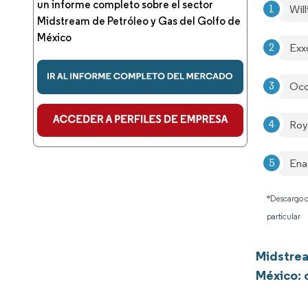
un informe completo sobre el sector
Wil
Midstream de Petróleo y Gas del Golfo de
México
Exx
Occ
Roy
Ena
*Descargo d
particular
Midstrea
México: 