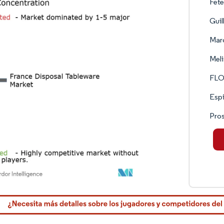
Fet
Guil
Mar
Meli
FLO
Espi
Pro