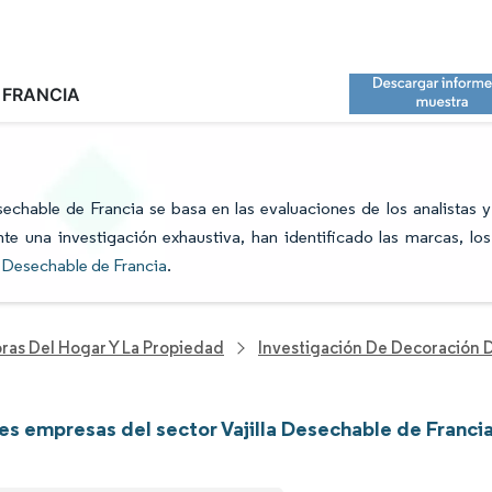
 FRANCIA
R VAJILLA DESECHABLE DE FRANCIA:
esechable de Francia se basa en las evaluaciones de los analistas y
te una investigación exhaustiva, han identificado las marcas, los
la Desechable de Francia
.
ras Del Hogar Y La Propiedad
Investigación De Decoración 
les empresas del sector Vajilla Desechable de Franci