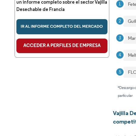
un informe completo sobre el sector Vajilla
Fet
Desechable de Francia
Guil
Mar
Meli
FLO
*Descargo d
particular
Vajilla 
competi