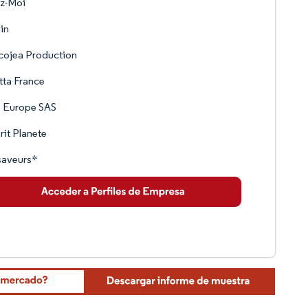
ez-Moi
lin
cojea Production
tta France
 Europe SAS
rit Planete
saveurs*