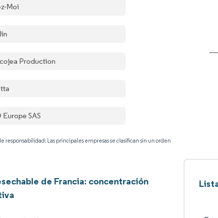
ez-Moi
lin
cojea Production
tta
 Europe SAS
e responsabilidad: Las principales empresas se clasifican sin un orden
Desechable de Francia: concentración
List
tiva