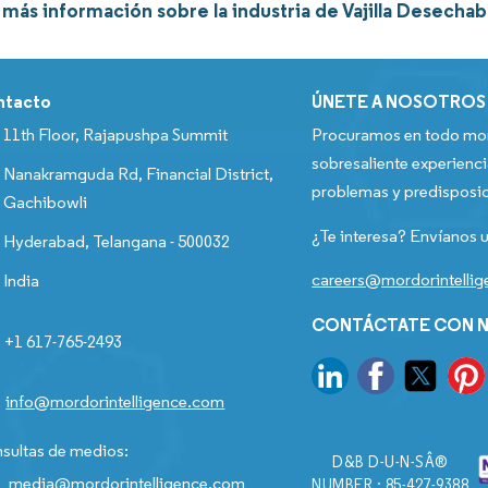
ás información sobre la industria de Vajilla Desechab
ntacto
ÚNETE A NOSOTROS
11th Floor, Rajapushpa Summit
Procuramos en todo mom
sobresaliente experienci
Nanakramguda Rd, Financial District,
problemas y predisposic
Gachibowli
¿Te interesa? Envíanos u
Hyderabad, Telangana - 500032
careers@mordorintelli
India
CONTÁCTATE CON N
+1 617-765-2493
info@mordorintelligence.com
sultas de medios:
D&B D-U-N-SÂ®
media@mordorintelligence.com
NUMBER : 85-427-9388