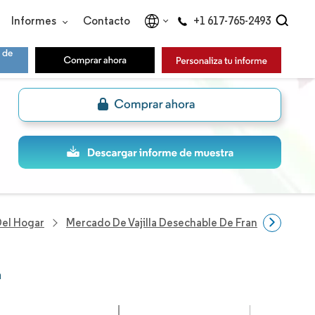
Informes
Contacto
+1 617-765-2493
Del Hogar
Mercado De Vajilla Desechable De Francia
Empr
a