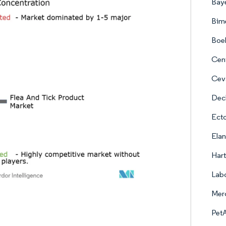
Baye
Bim
Boeh
Cent
Cev
Dec
Ect
Ela
Hart
Labo
Mer
PetA