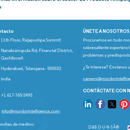
o
ntacto
ÚNETE A NOSOTROS
11th Floor, Rajapushpa Summit
Procuramos en todo mom
sobresaliente experienci
Nanakramguda Rd, Financial District,
problemas y predisposic
Gachibowli
¿Te interesa? Envíanos u
Hyderabad, Telangana - 500032
careers@mordorintelli
India
CONTÁCTATE CON N
+1 617-765-2493
info@mordorintelligence.com
sultas de medios:
D&B D-U-N-SÂ®