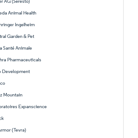
r AG (Seresto)
eda Animal Health
ringer Ingelheim
ral Garden & Pet
a Santé Animale
hra Pharmaceuticals
o Development
nco
z Mountain
ratoires Expanscience
ck
rmor (Tevra)