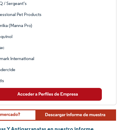
Q / Sergeant’s
essional Pet Products
mika (Manna Pro)
quinol
bac
mark International
dercide
is
as Y Antigarrapatas en nuestro informe