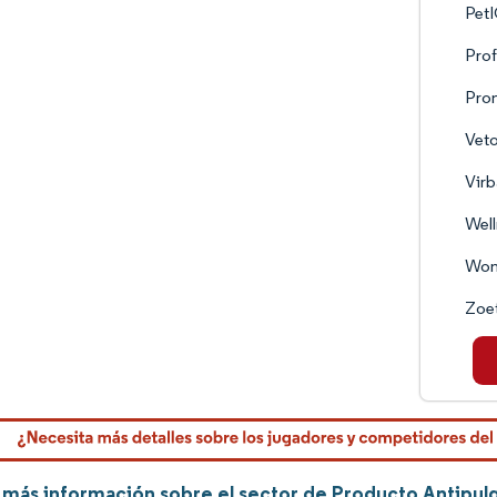
PetI
Prof
Pro
Veto
Vir
Well
Won
Zoet
más información sobre el sector de Producto Antipulg