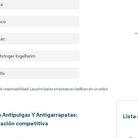
va
nco
bac
hringer Ingelheim
tis
e responsabilidad: Las principales empresas se clasifican sin un orden
 Antipulgas Y Antigarrapatas:
Lista
ación competitiva