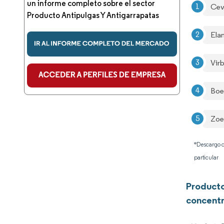
un informe completo sobre el sector
Ce
Producto Antipulgas Y Antigarrapatas
Ela
Vir
Boe
Zoe
*Descargo d
particular
Producto
concentr