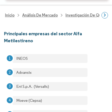
Inicio
Análisis De Mercado
Investigación De Químicos
Principales empresas del sector Alfa
Metilestireno
INEOS
Advansix
Eni S.p.A. (Versalis)
Moeve (Cepsa)