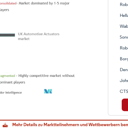
Rob
Hel
Wabc
Son
Rob
Bor
Den
John
CTS