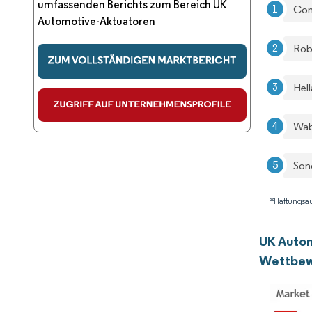
umfassenden Berichts zum Bereich UK
Con
Automotive-Aktuatoren
Rob
Hel
Wab
Son
*Haftungsau
UK Auto
Wettbew