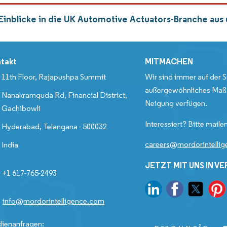
Einblicke in die UK Automotive Actuators-Branche au
takt
MITMACHEN
11th Floor, Rajapushpa Summit
Wir sind immer auf der S
außergewöhnliches Maß 
Nanakramguda Rd, Financial District,
Neigung verfügen.
Gachibowli
Interessiert? Bitte mailen
Hyderabad, Telangana - 500032
careers@mordorintelli
India
JETZT MIT UNS IN V
+1 617-765-2493
info@mordorintelligence.com
ienanfragen: