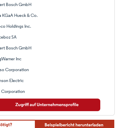
ert Bosch GmbH
la KGaA Hueck & Co.
o Holdings Inc.
ceboz SA
ert Bosch GmbH
gWarner Inc
so Corporation
son Electric
 Corporation