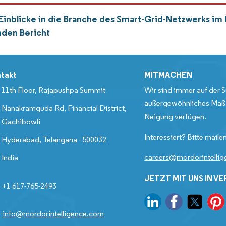
Einblicke in die Branche des Smart-Grid-Netzwerks im
den Bericht
takt
MITMACHEN
11th Floor, Rajapushpa Summit
Wir sind immer auf der S
außergewöhnliches Maß 
Nanakramguda Rd, Financial District,
Neigung verfügen.
Gachibowli
Interessiert? Bitte mailen
Hyderabad, Telangana - 500032
careers@mordorintelli
India
JETZT MIT UNS IN V
+1 617-765-2493
info@mordorintelligence.com