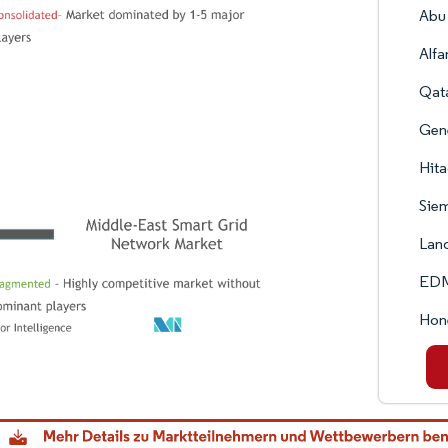
Abu
Alfa
Qata
Gen
Hita
Sie
Lan
EDM
Hone