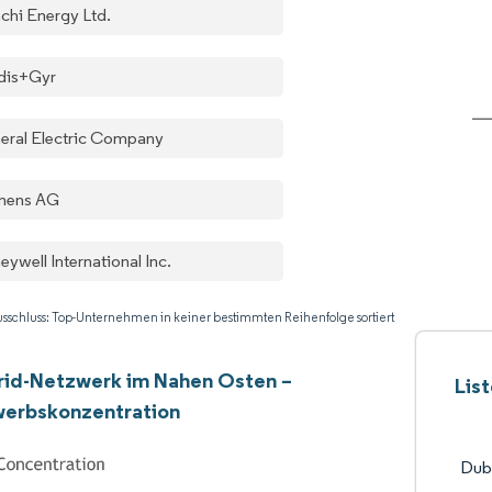
achi Energy Ltd.
dis+Gyr
eral Electric Company
mens AG
ywell International Inc.
sschluss: Top-Unternehmen in keiner bestimmten Reihenfolge sortiert
rid-Netzwerk im Nahen Osten –
Lis
erbskonzentration
Duba