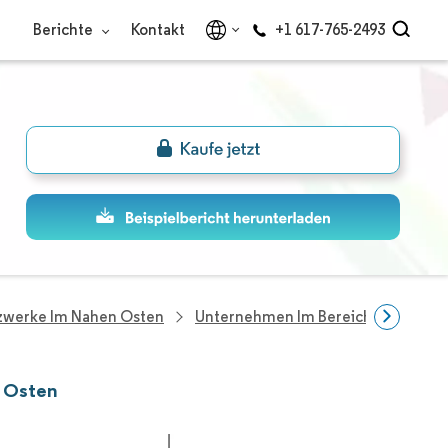
Berichte
Kontakt
+1 617-765-2493
tzwerke Im Nahen Osten
Unternehmen Im Bereich Smart-Gr
n Osten