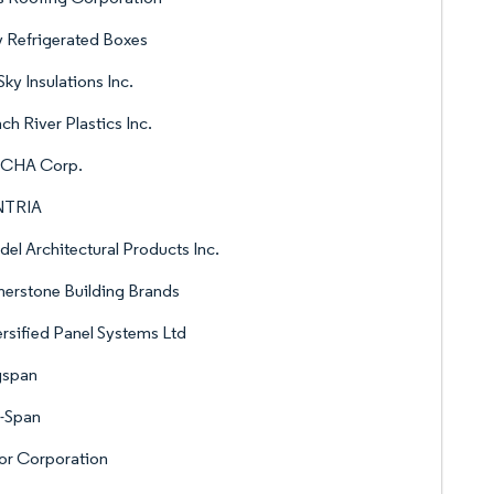
y Refrigerated Boxes
Sky Insulations Inc.
ch River Plastics Inc.
CHA Corp.
TRIA
del Architectural Products Inc.
erstone Building Brands
rsified Panel Systems Ltd
gspan
l-Span
or Corporation