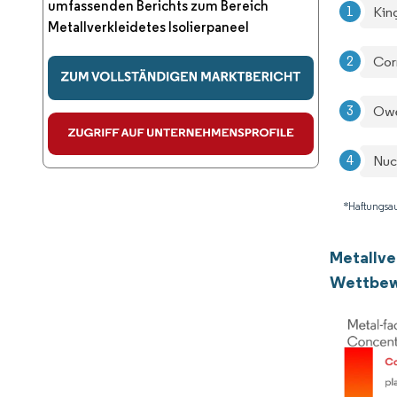
umfassenden Berichts zum Bereich
Kin
Metallverkleidetes Isolierpaneel
Cor
Owe
Nuc
*Haftungsau
Metallve
Wettbew