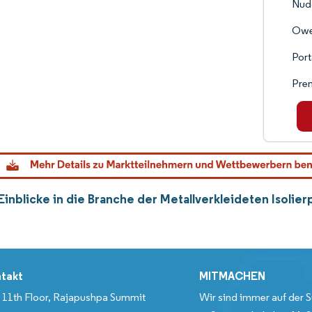
Nud
Owe
Port
Prem
Einblicke in die Branche der Metallverkleideten Isoli
takt
MITMACHEN
11th Floor, Rajapushpa Summit
Wir sind immer auf der S