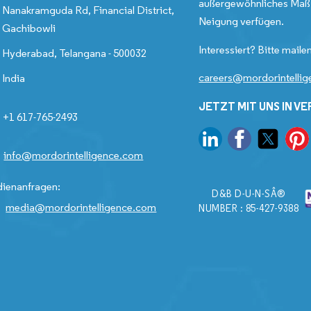
außergewöhnliches Maß 
Nanakramguda Rd, Financial District,
Neigung verfügen.
Gachibowli
Interessiert? Bitte mailen
Hyderabad, Telangana - 500032
careers@mordorintelli
India
JETZT MIT UNS IN V
+1 617-765-2493
info@mordorintelligence.com
ienanfragen:
D&B D-U-N-SÂ®
media@mordorintelligence.com
NUMBER : 85-427-9388