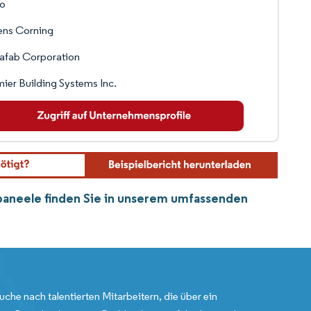
o
ns Corning
afab Corporation
ier Building Systems Inc.
erpaneele finden Sie in unserem umfassenden
uche nach talentierten Mitarbeitern, die über ein