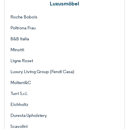
Luxusmöbel
Roche Bobois
Poltrona Frau
B&B Italia
Minotti
Ligne Roset
Luxury Living Group (Fendi Casa)
Molteni&C
Turri S.r.l.
Eichholtz
Duresta Upholstery
Scavolini