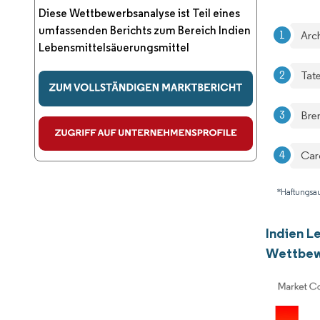
Diese Wettbewerbsanalyse ist Teil eines
umfassenden Berichts zum Bereich Indien
Arc
Lebensmittelsäuerungsmittel
Tate
Bre
Carg
*Haftungsau
Indien L
Wettbew