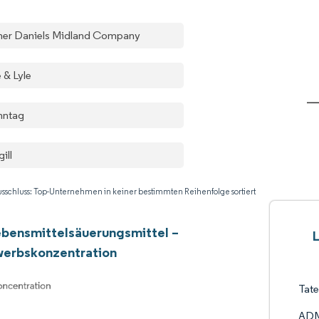
her Daniels Midland Company
 & Lyle
nntag
ill
sschluss: Top-Unternehmen in keiner bestimmten Reihenfolge sortiert
ebensmittelsäuerungsmittel –
erbskonzentration
Tate
AD