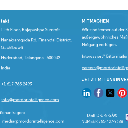
takt
MITMACHEN
11th Floor, Rajapushpa Summit
Wir sind immer auf der S
außergewöhnliches Maß 
Nanakramguda Rd, Financial District,
Neigung verfügen.
Gachibowli
Interessiert? Bitte mailen
Hyderabad, Telangana - 500032
careers@mordorintelli
India
JETZT MIT UNS IN V
+1 617-765-2493
info@mordorintelligence.com
ienanfragen:
D&B D-U-N-SÂ®
media@mordorintelligence.com
NUMBER : 85-427-9388