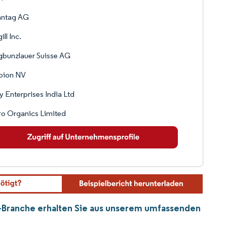
nntag AG
ill Inc.
bunzlauer Suisse AG
bion NV
y Enterprises India Ltd
o Organics Limited
l-Branche erhalten Sie aus unserem umfassenden