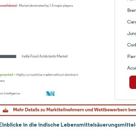
Bre
Carg
Jung
Cor
Parr
Acur
Einblicke in die indische Lebensmittelsäuerungsmitte