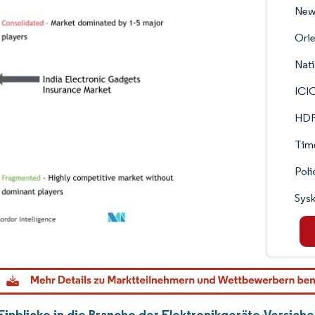
New 
Orie
Nati
ICI
HDF
Tim
Poli
Sys
inblicke in die Branche der Elektronikgeräte-Versiche