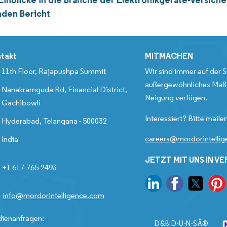
den Bericht
takt
MITMACHEN
11th Floor, Rajapushpa Summit
Wir sind immer auf der S
außergewöhnliches Maß 
Nanakramguda Rd, Financial District,
Neigung verfügen.
Gachibowli
Interessiert? Bitte mailen
Hyderabad, Telangana - 500032
careers@mordorintelli
India
JETZT MIT UNS IN V
+1 617-765-2493
info@mordorintelligence.com
ienanfragen:
D&B D-U-N-SÂ®