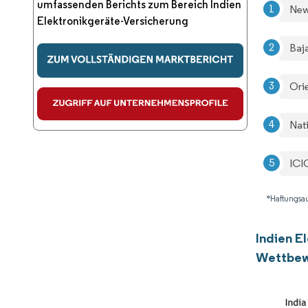
umfassenden Berichts zum Bereich Indien
New
Elektronikgeräte-Versicherung
Baja
Ori
Nat
ICI
*Haftungsau
Indien E
Wettbew