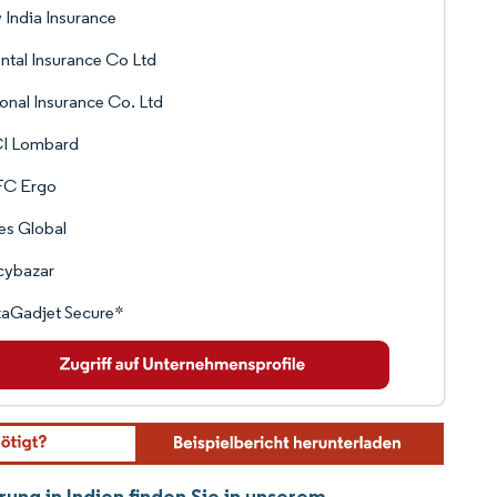
India Insurance
ntal Insurance Co Ltd
onal Insurance Co. Ltd
CI Lombard
C Ergo
es Global
cybazar
kaGadjet Secure*
rung in Indien finden Sie in unserem