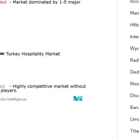
Acco
Marr
Hilt
Inte
Wynd
Rad
Dede
Rixo
Div
Baru
Lima
Tita