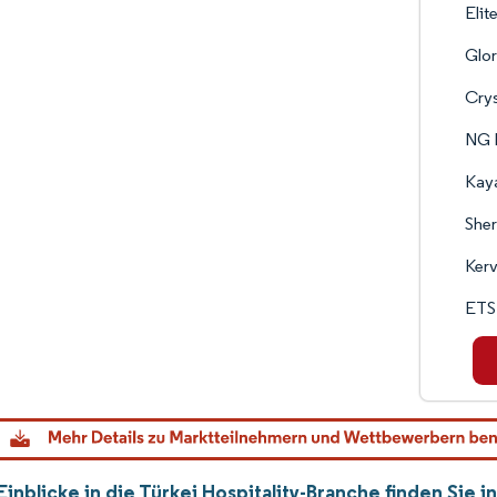
Elit
Glor
Crys
NG 
Kaya
Sher
Kerv
ETS 
inblicke in die Türkei Hospitality-Branche finden Sie