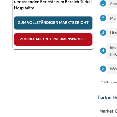
umfassenden Berichts zum Bereich Türkei
Acc
Hospitality
Marr
Hil
Int
(IH
Wyn
*Haftungsau
Türkei H