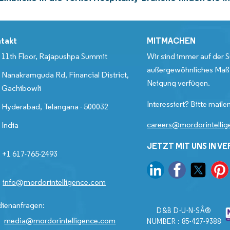
takt
MITMACHEN
11th Floor, Rajapushpa Summit
Wir sind immer auf der S
außergewöhnliches Maß 
Nanakramguda Rd, Financial District,
Neigung verfügen.
Gachibowli
Interessiert? Bitte mailen
Hyderabad, Telangana - 500032
careers@mordorintelli
India
JETZT MIT UNS IN V
+1 617-765-2493
info@mordorintelligence.com
ienanfragen:
D&B D-U-N-SÂ®
media@mordorintelligence.com
NUMBER : 85-427-9388