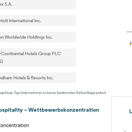
or S.A.
iott International Inc.
ton Worldwide Holdings Inc.
erContinental Hotels Group PLC
G)
dham Hotels & Resorts Inc.
sschluss: Top-Unternehmen in keiner bestimmten Reihenfolge sortiert
ospitality – Wettbewerbskonzentration
L