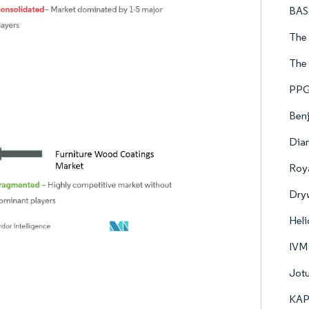
BAS
The
The
PPG 
Ben
Dia
Roy
Dry
Hel
IVM
Jot
KAP