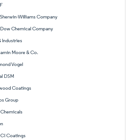
F
 Sherwin-Williams Company
 Dow Chemical Company
Industries
jamin Moore & Co.
mond Vogel
al DSM
wood Coatings
ios Group
 Chemicals
un
CI Coatings