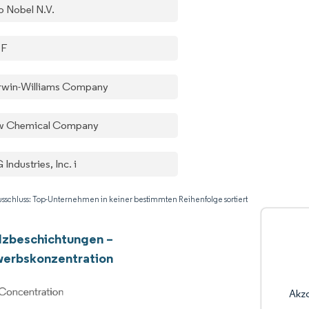
o Nobel N.V.
SF
rwin-Williams Company
 Chemical Company
Industries, Inc. i
sschluss: Top-Unternehmen in keiner bestimmten Reihenfolge sortiert
lzbeschichtungen –
erbskonzentration
Akz