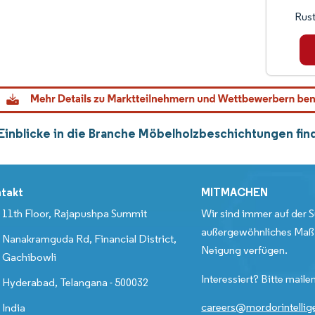
Rus
Einblicke in die Branche Möbelholzbeschichtungen fin
takt
MITMACHEN
11th Floor, Rajapushpa Summit
Wir sind immer auf der S
außergewöhnliches Maß 
Nanakramguda Rd, Financial District,
Neigung verfügen.
Gachibowli
Interessiert? Bitte mailen
Hyderabad, Telangana - 500032
careers@mordorintelli
India