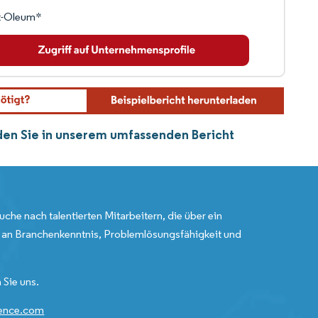
t-Oleum*
den Sie in unserem umfassenden Bericht
uche nach talentierten Mitarbeitern, die über ein
an Branchenkenntnis, Problemlösungsfähigkeit und
 Sie uns.
gence.com