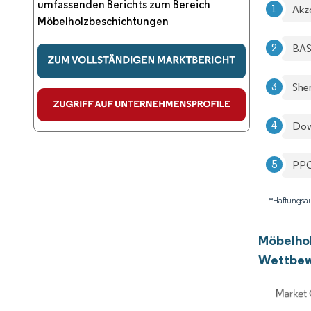
umfassenden Berichts zum Bereich
Akz
Möbelholzbeschichtungen
BA
She
Dow
PPG 
*Haftungsau
Möbelho
Wettbew