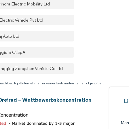
indra Electric Mobility Ltd
lectric Vehicle Pvt Ltd
aj Auto Ltd
ggio & C. SpA
ngqing Zongshen Vehicle Co Ltd
sschluss: Top-Unternehmen in keiner bestimmten Reihenfolge sortiert
Dreirad – Wettbewerbskonzentration
L
Mahi