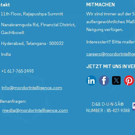
takt
MITMACHEN
11th Floor, Rajapushpa Summit
Wir sind immer auf der S
außergewöhnliches Maß 
Nanakramguda Rd, Financial District,
Neigung verfügen.
Gachibowli
Interessiert? Bitte mailen
Hyderabad, Telangana - 500032
careers@mordorintelli
India
JETZT MIT UNS IN V
+1 617-765-2493
info@mordorintelligence.com
ienanfragen:
D&B D-U-N-SÂ®
media@mordorintelligence.com
NUMBER : 85-427-9388