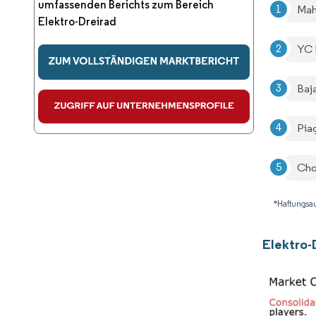
umfassenden Berichts zum Bereich
Mah
Elektro-Dreirad
YC E
Baj
Pia
Cho
*Haftungsau
Elektro-