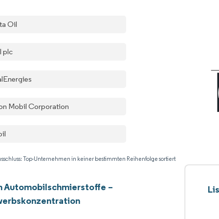
ta Oil
l plc
alEnergies
on Mobil Corporation
il
sschluss: Top-Unternehmen in keiner bestimmten Reihenfolge sortiert
n Automobilschmierstoffe –
Li
erbskonzentration