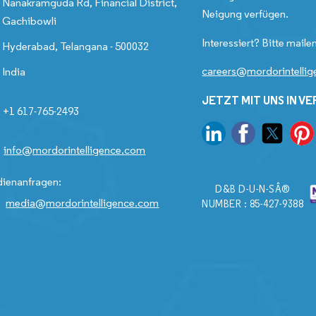
Nanakramguda Rd, Financial District,
Neigung verfügen.
Gachibowli
Interessiert? Bitte mailen
Hyderabad, Telangana - 500032
careers@mordorintelli
India
JETZT MIT UNS IN V
+1 617-765-2493
info@mordorintelligence.com
ienanfragen:
D&B D-U-N-SÂ®
media@mordorintelligence.com
NUMBER : 85-427-9388