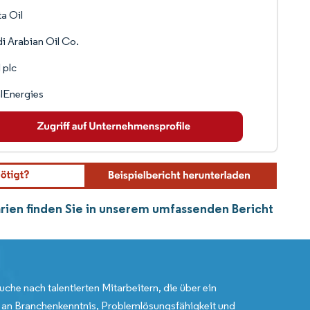
ta Oil
i Arabian Oil Co.
l plc
lEnergies
arien finden Sie in unserem umfassenden Bericht
uche nach talentierten Mitarbeitern, die über ein
an Branchenkenntnis, Problemlösungsfähigkeit und