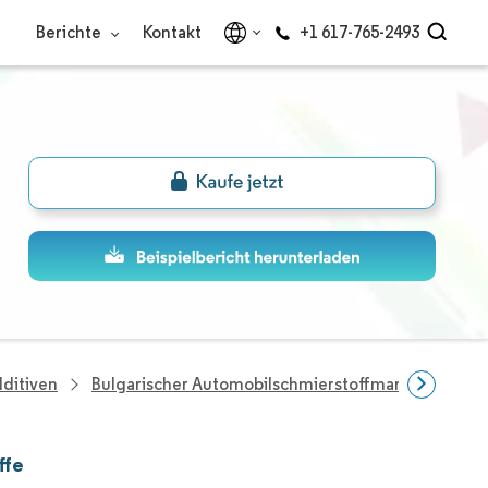
Berichte
Kontakt
+1 617-765-2493
dditiven
Bulgarischer Automobilschmierstoffmarkt
Unte
ffe