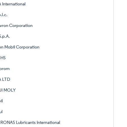
 International
.l.c.
vron Corporation
S.p.A.
n Mobil Corporation
CHS
prom
A LTD
UI MOLY
il
ul
ONAS Lubricants International