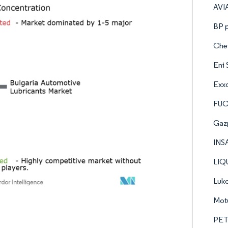
AVIA
BP p
Che
Eni 
Exxo
FU
Gaz
INS
LIQ
Luko
Mot
PETR