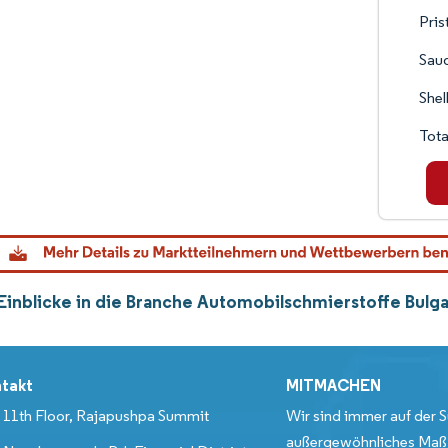
Pris
Saud
Shel
Tota
Einblicke in die Branche Automobilschmierstoffe Bulg
takt
MITMACHEN
11th Floor, Rajapushpa Summit
Wir sind immer auf der S
außergewöhnliches Maß 