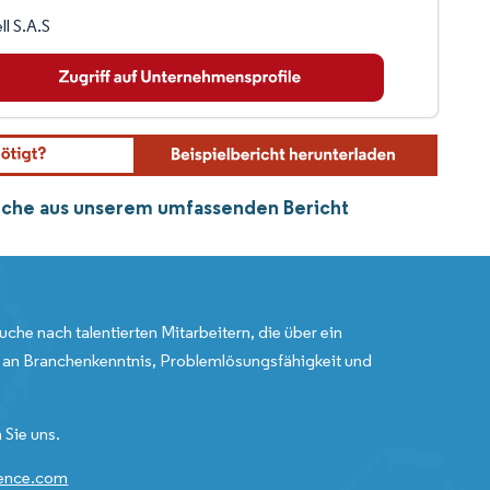
ll S.A.S
ranche aus unserem umfassenden Bericht
uche nach talentierten Mitarbeitern, die über ein
an Branchenkenntnis, Problemlösungsfähigkeit und
 Sie uns.
gence.com