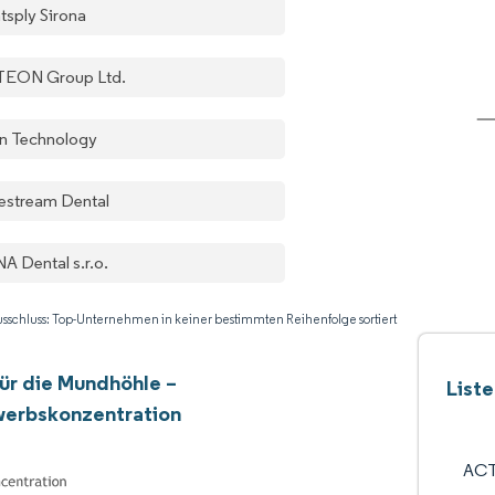
tsply Sirona
EON Group Ltd.
gn Technology
estream Dental
A Dental s.r.o.
sschluss: Top-Unternehmen in keiner bestimmten Reihenfolge sortiert
ür die Mundhöhle –
List
erbskonzentration
ACT