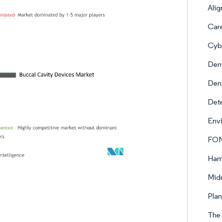
Alig
Car
Cybe
Dent
Dent
Dete
Envi
FONA
Ham
Mid
Pla
The 