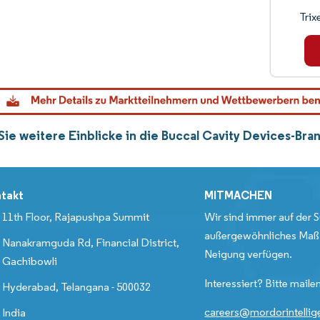
Trixe
 Sie weitere Einblicke in die Buccal Cavity Devices-B
takt
MITMACHEN
11th Floor, Rajapushpa Summit
Wir sind immer auf der S
außergewöhnliches Maß 
Nanakramguda Rd, Financial District,
Neigung verfügen.
Gachibowli
Interessiert? Bitte mailen
Hyderabad, Telangana - 500032
careers@mordorintelli
India