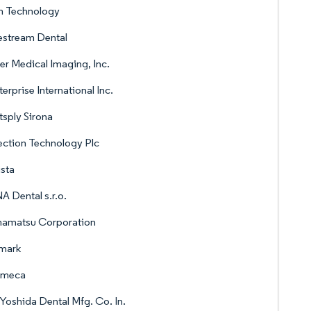
n Technology
estream Dental
r Medical Imaging, Inc.
erprise International Inc.
sply Sirona
ction Technology Plc
sta
 Dental s.r.o.
amatsu Corporation
mark
nmeca
Yoshida Dental Mfg. Co. In.