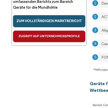
umfassenden Berichts zum Bereich
Den
Geräte für die Mundhöhle
ACT
Ali
Car
FON
*Haftungsau
Geräte f
Wettbew