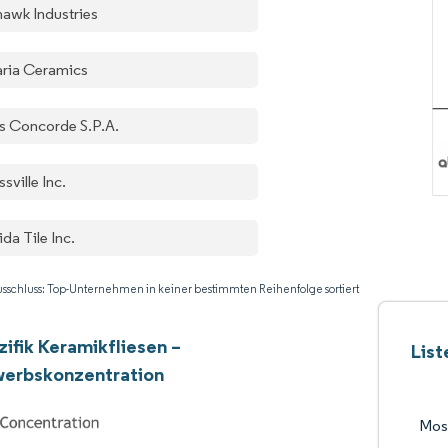
awk Industries
aria Ceramics
as Concorde S.P.A.
sville Inc.
ida Tile Inc.
sschluss: Top-Unternehmen in keiner bestimmten Reihenfolge sortiert
zifik Keramikfliesen –
List
erbskonzentration
Mos