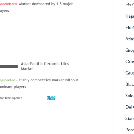
Iris
Kaja
Flor
Atla
Gru
Cros
Gru
Blac
Salo
Del
Sia
Por