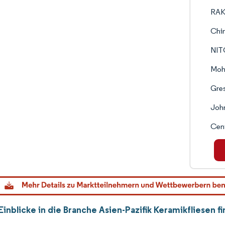
RAK
Chin
NI
Moh
Gre
John
Cent
Einblicke in die Branche Asien-Pazifik Keramikfliesen 