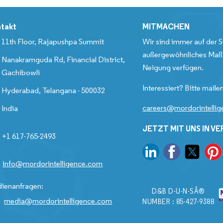
takt
MITMACHEN
11th Floor, Rajapushpa Summit
Wir sind immer auf der S
außergewöhnliches Maß 
Nanakramguda Rd, Financial District,
Neigung verfügen.
Gachibowli
Interessiert? Bitte mailen
Hyderabad, Telangana - 500032
careers@mordorintelli
India
JETZT MIT UNS IN V
+1 617-765-2493
info@mordorintelligence.com
ienanfragen:
D&B D-U-N-SÂ®
media@mordorintelligence.com
NUMBER : 85-427-9388