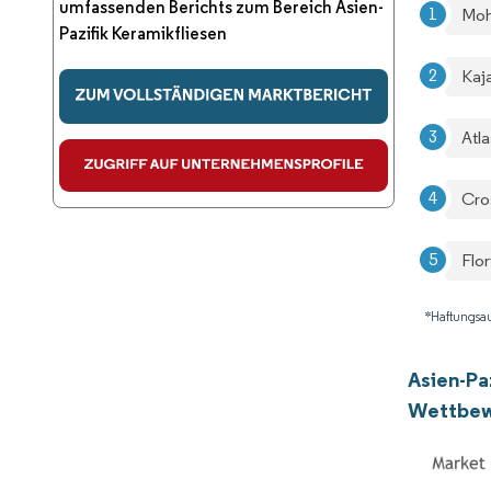
umfassenden Berichts zum Bereich Asien-
Moh
Pazifik Keramikfliesen
Kaj
Atl
Cros
Flor
*Haftungsau
Asien-Pa
Wettbew