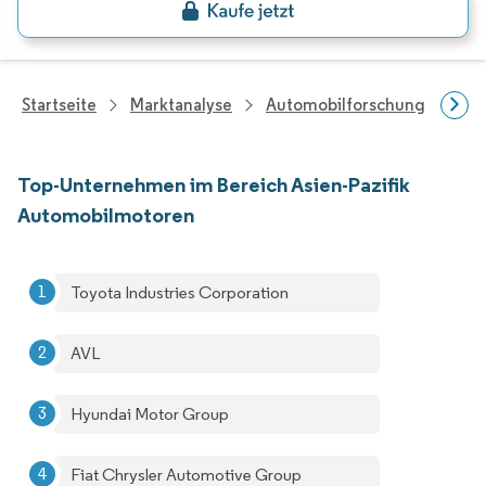
Startseite
Marktanalyse
Automobilforschung
Aut
Top-Unternehmen im Bereich Asien-Pazifik
Automobilmotoren
Toyota Industries Corporation
AVL
Hyundai Motor Group
Fiat Chrysler Automotive Group