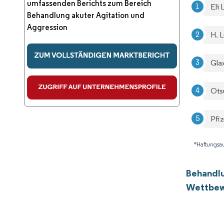
umfassenden Berichts zum Bereich
Eli
Behandlung akuter Agitation und
Aggression
H. 
Gla
Ots
Pfiz
*Haftungsau
Behandlu
Wettbew