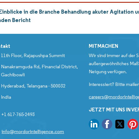
Einblicke in die Branche Behandlung akuter Agitation 
den Bericht
takt
MITMACHEN
11th Floor, Rajapushpa Summit
Wir sind immer auf der S
außergewöhnliches Maß 
Nanakramguda Rd, Financial District,
Neigung verfügen.
Gachibowli
Interessiert? Bitte mailen
Hyderabad, Telangana - 500032
careers@mordorintelli
India
JETZT MIT UNS IN V
+1 617-765-2493
info@mordorintelligence.com