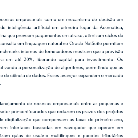
e recursos empresariais como um mecanismo de decisão em
de inteligência artificial em primeiro lugar da Acumatica,
uina que preveem pagamentos em atraso, otimizam ciclos de
nsulta em linguagem natural no Oracle NetSuite permitem
enchmarks internos de fornecedores mostram que a previsão
ança em até 30%, liberando capital para investimento. Os
atizando a personalização de algoritmos, permitindo que as
rte de ciência de dados. Esses avanços expandem o mercado
.
lanejamento de recursos empresariais entre as pequenas e
etor pré-configurados que reduzem os prazos dos projetos
e digitalização que compensam as taxas do primeiro ano,
ferem interfaces baseadas em navegador que operam em
zam guias de usuário multilíngues e pacotes tributários