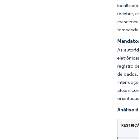
localizad
receber, 
crescimen
fornecedo
Mandatos
As autori
eletrônic
registro d
de dados,
interrupçõ
atuam com
orientadas
Análise 
RESTRIÇ