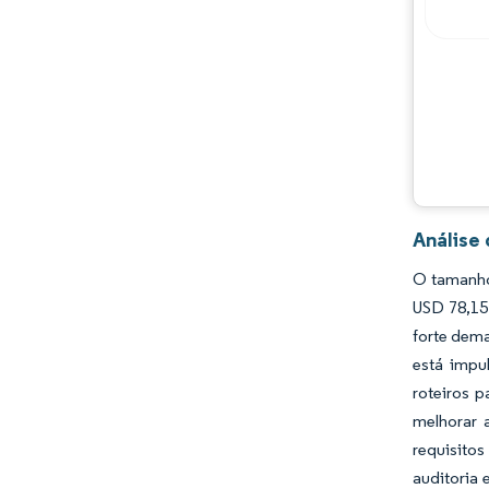
Análise
O tamanho
USD 78,15
forte dema
está impu
roteiros 
melhorar 
requisito
auditoria 