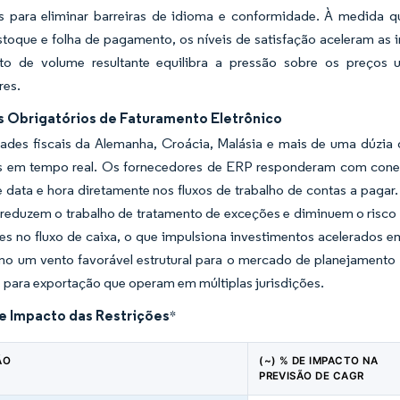
os para eliminar barreiras de idioma e conformidade. À medida 
estoque e folha de pagamento, os níveis de satisfação aceleram a
to de volume resultante equilibra a pressão sobre os preços u
res.
 Obrigatórios de Faturamento Eletrônico
dades fiscais da Alemanha, Croácia, Malásia e mais de uma dúzia
as em tempo real. Os fornecedores de ERP responderam com conect
e data e hora diretamente nos fluxos de trabalho de contas a pag
 reduzem o trabalho de tratamento de exceções e diminuem o risco
es no fluxo de caixa, o que impulsiona investimentos acelerados e
o um vento favorável estrutural para o mercado de planejamento 
 para exportação que operam em múltiplas jurisdições.
de Impacto das Restrições
*
ÃO
(~) % DE IMPACTO NA
PREVISÃO DE CAGR