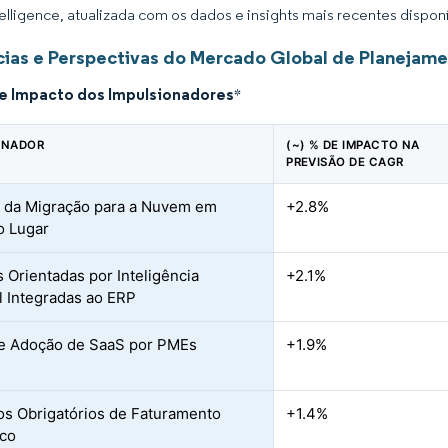
elligence, atualizada com os dados e insights mais recentes disponí
ias e Perspectivas do Mercado Global de Planejame
de Impacto dos Impulsionadores
*
ONADOR
(~) % DE IMPACTO NA
PREVISÃO DE CAGR
 da Migração para a Nuvem em
+2.8%
o Lugar
s Orientadas por Inteligência
+2.1%
al Integradas ao ERP
e Adoção de SaaS por PMEs
+1.9%
s Obrigatórios de Faturamento
+1.4%
ico