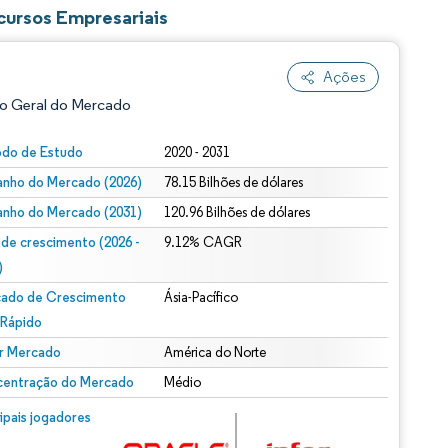
cursos Empresariais
Ações
o Geral do Mercado
odo de Estudo
2020 - 2031
nho do Mercado (2026)
78.15 Bilhões de dólares
nho do Mercado (2031)
120.96 Bilhões de dólares
 de crescimento (2026 -
9.12% CAGR
)
ado de Crescimento
Ásia-Pacífico
ão conforme CC BY 4.0.
 Rápido
r Mercado
América do Norte
entração do Mercado
Médio
m © Mordor Intelligence. O reuso requer atribuição conforme CC BY 4.0.
cipais jogadores