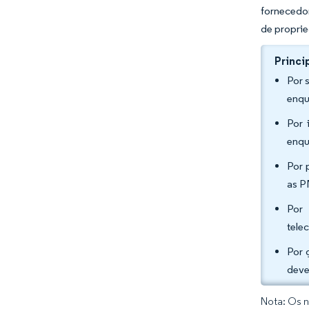
fornecedor
de propri
Princi
Por 
enqu
Por 
enqu
Por 
as P
Por 
tele
Por 
deve
Nota: Os n