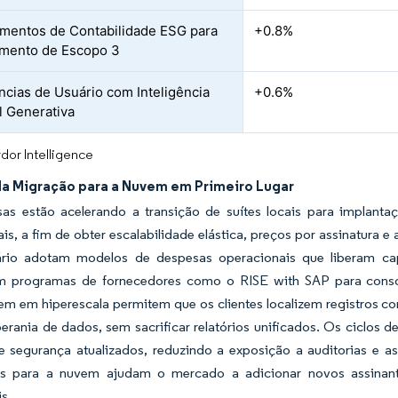
entos de Contabilidade ESG para
+0.8%
mento de Escopo 3
ncias de Usuário com Inteligência
+0.6%
al Generativa
dor Intelligence
da Migração para a Nuvem em Primeiro Lugar
as estão acelerando a transição de suítes locais para implan
is, a fim de obter escalabilidade elástica, preços por assinatura 
ário adotam modelos de despesas operacionais que liberam ca
m programas de fornecedores como o RISE with SAP para conso
m em hiperescala permitem que os clientes localizem registros co
rania de dados, sem sacrificar relatórios unificados. Os ciclos 
e segurança atualizados, reduzindo a exposição a auditorias e as
s para a nuvem ajudam o mercado a adicionar novos assinant
is.