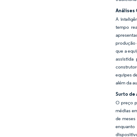
Análises 
A intelig
tempo rea
apresenta
produção 
que a equ
assistida
construtor
equipes d
além da au
Surto de
O preço p
médias em
de meses 
enquanto
dispositi