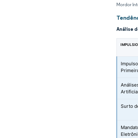
Mordor Int
Tendênc
Análise 
IMPULSI
Impulso
Primeir
Análise
Artifici
Surto d
Mandato
Eletrôn