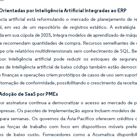
Orientadas por Inteligência Artificial Integradas ao ERP
ência artificial está reformulando o mercado de planejamento d
l, em vez de um repositório de registros estático. A estratégia 
da em sua cúpula de 2025, integra modelos de aprendizado de máq
e recomendam quantidades de compra. Recursos semelhantes de co
ipe crie relatórios multidimensionais sem conhecimento de SQL. B
 por inteligência artificial pode reduzir os estoques de segur
es de inteligência artificial de baixo código também estão democr
e finanças e operações criem protótipos de casos de uso sem supo
tomação de conformidade, possibilitando o crescimento da receita
 Adoção de SaaS por PMEs
or assinatura continua a democratizar o acesso ao mercado de p
presas. Os pacotes de implementação agora incluem modelos de s
para semanas. Os governos da Ásia-Pacífico oferecem créditos d
 as forças de trabalho com foco em dispositivos móveis pre
vos de baixo custo. Fornecedores como a Acumatica disponibili