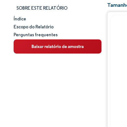
Tamanho
SOBRE ESTE RELATÓRIO
Índice
Tamanho e participação de mercado
Escopo do Relatório
Perguntas frequentes
Análise de mercado
Tendências e insights
Análise de segmentos
Análise geográfica
Panorama competitivo
Principais jogadores
Desenvolvimentos da indústria