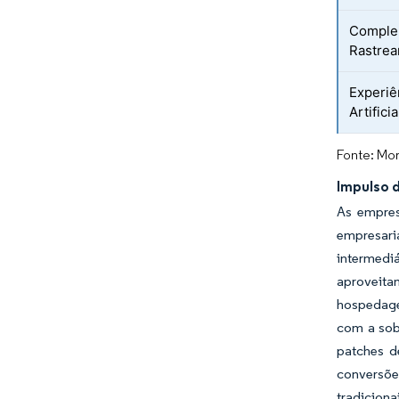
Complem
Rastrea
Experiê
Artifici
Fonte: Mor
Impulso 
As empres
empresaria
intermedi
aproveita
hospedage
com a sobe
patches d
conversõe
tradiciona