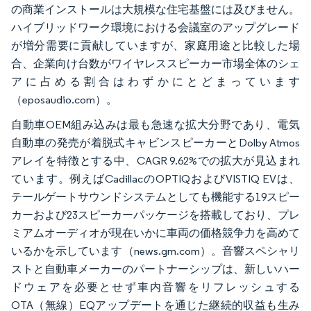
の商業インストールは大規模な住宅基盤には及びません。
ハイブリッドワーク環境における会議室のアップグレード
が増分需要に貢献していますが、家庭用途と比較した場
合、企業向け台数がワイヤレススピーカー市場全体のシェ
アに占める割合はわずかにとどまっています
（eposaudio.com）。
自動車OEM組み込みは最も急速な拡大分野であり、電気
自動車の発売が着脱式キャビンスピーカーとDolby Atmos
アレイを特徴とする中、CAGR 9.62%での拡大が見込まれ
ています。例えばCadillacのOPTIQおよびVISTIQ EVは、
テールゲートサウンドシステムとしても機能する19スピー
カーおよび23スピーカーパッケージを搭載しており、プレ
ミアムオーディオが現在いかに車両の価格競争力を高めて
いるかを示しています（news.gm.com）。音響スペシャリ
ストと自動車メーカーのパートナーシップは、新しいハー
ドウェアを必要とせず車内音響をリフレッシュする
OTA（無線）EQアップデートを通じた継続的収益も生み