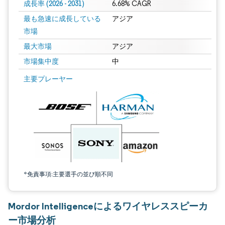
成長率 (2026 - 2031)
6.68% CAGR
最も急速に成長している
アジア
市場
最大市場
アジア
市場集中度
中
画像 © Mordor Intelligence。再利用にはCC BY 4.0の表示が必要です。
主要プレーヤー
*免責事項:主要選手の並び順不同
Mordor Intelligenceによるワイヤレススピーカ
ー市場分析