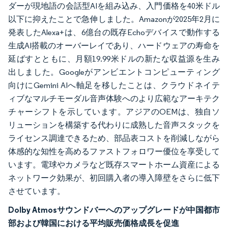
ダーが現地語の会話型AIを組み込み、入門価格を40米ドル
以下に抑えたことで急伸しました。Amazonが2025年2月に
発表したAlexa+は、6億台の既存Echoデバイスで動作する
生成AI搭載のオーバーレイであり、ハードウェアの寿命を
延ばすとともに、月額19.99米ドルの新たな収益源を生み
出しました。Googleがアンビエントコンピューティング
向けにGemini AIへ軸足を移したことは、クラウドネイテ
ィブなマルチモーダル音声体験へのより広範なアーキテク
チャーシフトを示しています。アジアのOEMは、独自ソ
リューションを構築する代わりに成熟した音声スタックを
ライセンス調達できるため、部品表コストを削減しながら
体感的な知性を高めるファストフォロワー優位を享受して
います。電球やカメラなど既存スマートホーム資産による
ネットワーク効果が、初回購入者の導入障壁をさらに低下
させています。
Dolby Atmosサウンドバーへのアップグレードが中国都市
部および韓国における平均販売価格成長を促進