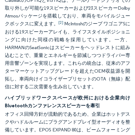
CadillacのOPTIQとVISTIQは、テールゲートシナリオでの
取り外しが可能な19スピーカーおよび23スピーカーDolby
Atmosパッケージを搭載しており、車両をモバイルジュー
[2]
クボックスに変えます。
McIntoshのジープ ワゴニアSに
おける19スピーカーアレイも、ライフスタイルポジショニ
ングに向けた同様の戦略を採用しています。一方、
HARMANのSeatSonicはスピーカーをヘッドレストに組み
込むことで、重量とエネルギーを節減しつつドライバー専
用音響ゾーンを実現します。これらの統合は、従来のアフ
ターマーケットアップグレードを超えたOEM収益源を開
拓し、車両向けイコライザープリセットのOTA（無線）配
信に対する二次需要を生み出しています。
ハイブリッドワークスペースが欧州における企業向け
Bluetoothカンファレンススピーカーを牽引
オフィス回帰方針が流動的であるため、企業はホットデス
クやハドルルームにプラグアンドプレイ型オーディオを整
備しています。EPOS EXPAND 80は、ビームフォーミング