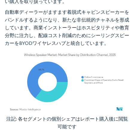
い購入を取り扱っています。
自動車ディーラーがますます着脱式キャビンスピーカーを
バンドルするようになり、新たな非伝統的チャネルを形成
しています。商業インストーラーはホスピタリティや教育
分野に注力し、配線コスト削減のためにシーリングスピー
カーをBYODワイヤレスハブと統合しています。
注記: 各セグメントの個別シェアはレポート購入後に閲覧
画像 © Mordor Intelligence。再利用にはCC BY 4.0の表示が必要です。
可能です