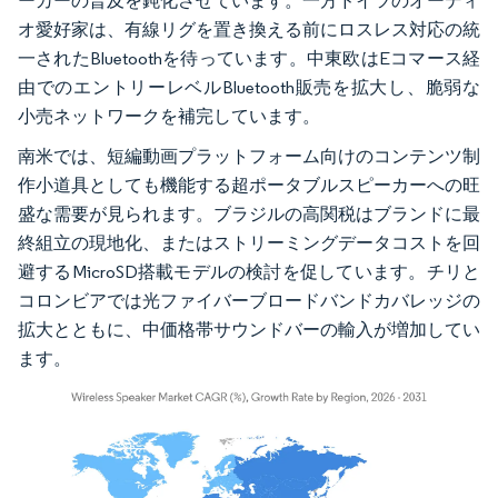
ーカーの普及を鈍化させています。一方ドイツのオーディ
オ愛好家は、有線リグを置き換える前にロスレス対応の統
一されたBluetoothを待っています。中東欧はEコマース経
由でのエントリーレベルBluetooth販売を拡大し、脆弱な
小売ネットワークを補完しています。
南米では、短編動画プラットフォーム向けのコンテンツ制
作小道具としても機能する超ポータブルスピーカーへの旺
盛な需要が見られます。ブラジルの高関税はブランドに最
終組立の現地化、またはストリーミングデータコストを回
避するMicroSD搭載モデルの検討を促しています。チリと
コロンビアでは光ファイバーブロードバンドカバレッジの
拡大とともに、中価格帯サウンドバーの輸入が増加してい
ます。