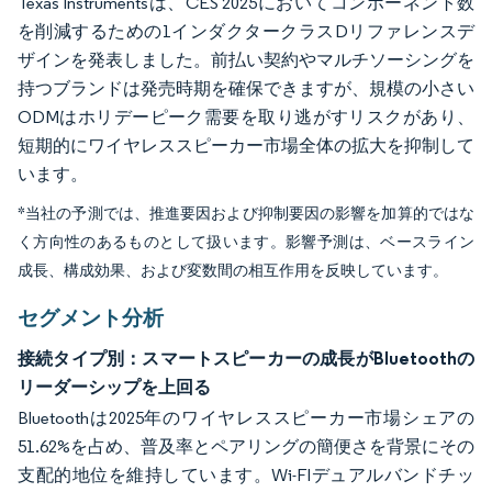
Texas Instrumentsは、CES 2025においてコンポーネント数
を削減するための1インダクタークラスDリファレンスデ
ザインを発表しました。前払い契約やマルチソーシングを
持つブランドは発売時期を確保できますが、規模の小さい
ODMはホリデーピーク需要を取り逃がすリスクがあり、
短期的にワイヤレススピーカー市場全体の拡大を抑制して
います。
*当社の予測では、推進要因および抑制要因の影響を加算的ではな
く方向性のあるものとして扱います。影響予測は、ベースライン
成長、構成効果、および変数間の相互作用を反映しています。
セグメント分析
接続タイプ別：スマートスピーカーの成長がBluetoothの
リーダーシップを上回る
Bluetoothは2025年のワイヤレススピーカー市場シェアの
51.62%を占め、普及率とペアリングの簡便さを背景にその
支配的地位を維持しています。Wi-FIデュアルバンドチッ