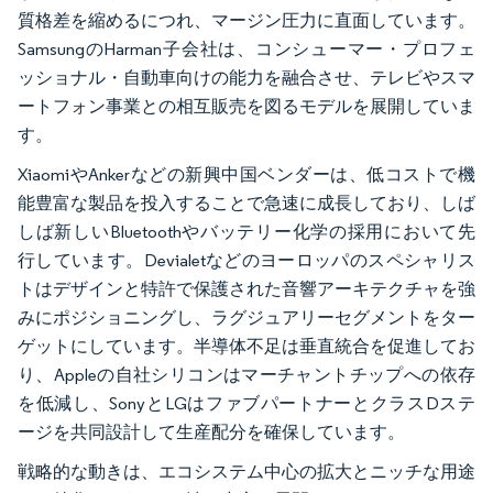
質格差を縮めるにつれ、マージン圧力に直面しています。
SamsungのHarman子会社は、コンシューマー・プロフェ
ッショナル・自動車向けの能力を融合させ、テレビやスマ
ートフォン事業との相互販売を図るモデルを展開していま
す。
XiaomiやAnkerなどの新興中国ベンダーは、低コストで機
能豊富な製品を投入することで急速に成長しており、しば
しば新しいBluetoothやバッテリー化学の採用において先
行しています。Devialetなどのヨーロッパのスペシャリス
トはデザインと特許で保護された音響アーキテクチャを強
みにポジショニングし、ラグジュアリーセグメントをター
ゲットにしています。半導体不足は垂直統合を促進してお
り、Appleの自社シリコンはマーチャントチップへの依存
を低減し、SonyとLGはファブパートナーとクラスDステ
ージを共同設計して生産配分を確保しています。
戦略的な動きは、エコシステム中心の拡大とニッチな用途