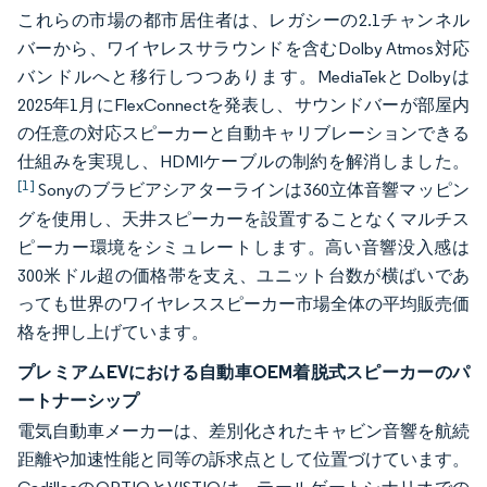
これらの市場の都市居住者は、レガシーの2.1チャンネル
バーから、ワイヤレスサラウンドを含むDolby Atmos対応
バンドルへと移行しつつあります。MediaTekとDolbyは
2025年1月にFlexConnectを発表し、サウンドバーが部屋内
の任意の対応スピーカーと自動キャリブレーションできる
仕組みを実現し、HDMIケーブルの制約を解消しました。
[1]
Sonyのブラビアシアターラインは360立体音響マッピン
グを使用し、天井スピーカーを設置することなくマルチス
ピーカー環境をシミュレートします。高い音響没入感は
300米ドル超の価格帯を支え、ユニット台数が横ばいであ
っても世界のワイヤレススピーカー市場全体の平均販売価
格を押し上げています。
プレミアムEVにおける自動車OEM着脱式スピーカーのパ
ートナーシップ
電気自動車メーカーは、差別化されたキャビン音響を航続
距離や加速性能と同等の訴求点として位置づけています。