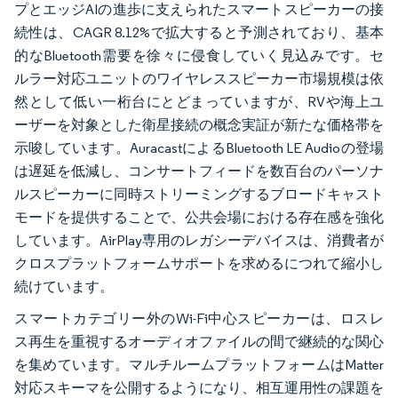
プとエッジAIの進歩に支えられたスマートスピーカーの接
続性は、CAGR 8.12%で拡大すると予測されており、基本
的なBluetooth需要を徐々に侵食していく見込みです。セ
ルラー対応ユニットのワイヤレススピーカー市場規模は依
然として低い一桁台にとどまっていますが、RVや海上ユ
ーザーを対象とした衛星接続の概念実証が新たな価格帯を
示唆しています。AuracastによるBluetooth LE Audioの登場
は遅延を低減し、コンサートフィードを数百台のパーソナ
ルスピーカーに同時ストリーミングするブロードキャスト
モードを提供することで、公共会場における存在感を強化
しています。AirPlay専用のレガシーデバイスは、消費者が
クロスプラットフォームサポートを求めるにつれて縮小し
続けています。
スマートカテゴリー外のWi-Fi中心スピーカーは、ロスレ
ス再生を重視するオーディオファイルの間で継続的な関心
を集めています。マルチルームプラットフォームはMatter
対応スキーマを公開するようになり、相互運用性の課題を