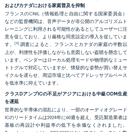
およびカナダにおける家庭普及を抑制
フランスのCNIL（情報処理と自由に関する国家委員会）
などの監督機関は、音声データが非公開のアルゴリズムト
レーニングに利用される可能性があるとしてユーザーに注
意を促しており、より厳格な同意設定の導入を促していま
[4]
す。
調査によると、フランスとカナダの家庭の半数以
上が、利便性を評価しながらも意図しない盗聴を懸念して
います。ベンダーはローカル処理モードや物理的なミュー
トトグルで対応していますが、懐疑的な姿勢が買い替えサ
イクルを遅らせ、周辺市場と比べてアドレッサブルベース
を低水準に抑えています。
クラスDアンプICの不足がアジアにおける中級ODM生産
を遅延
世界的な半導体の混乱により、一部のオーディオグレード
ICのリードタイムは2024年に60週を超え、受託製造業者は
基板の再設計や利益率の低下を余儀なくされました。