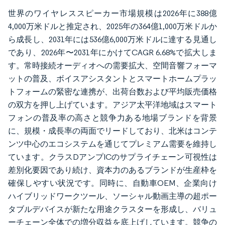
世界のワイヤレススピーカー市場規模は2026年に388億
4,000万米ドルと推定され、2025年の364億1,000万米ドルか
ら成長し、2031年には536億6,000万米ドルに達する見通し
であり、2026年〜2031年にかけてCAGR 6.68%で拡大しま
す。常時接続オーディオへの需要拡大、空間音響フォーマ
ットの普及、ボイスアシスタントとスマートホームプラッ
トフォームの緊密な連携が、出荷台数および平均販売価格
の双方を押し上げています。アジア太平洋地域はスマート
フォンの普及率の高さと競争力ある地場ブランドを背景
に、規模・成長率の両面でリードしており、北米はコンテ
ンツ中心のエコシステムを通じてプレミアム需要を維持し
ています。クラスDアンプICのサプライチェーン可視性は
差別化要因であり続け、資本力のあるブランドが生産枠を
確保しやすい状況です。同時に、自動車OEM、企業向け
ハイブリッドワークツール、ソーシャル動画主導の超ポー
タブルデバイスが新たな用途クラスターを形成し、バリュ
ーチェーン全体での増分収益を底上げしています。競争の