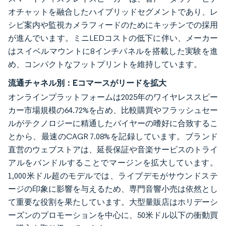
オチャットを融合したハイブリッドセグメントであり、レ
シピ案内や監視カメラフィードのためにキッチンでの採用
が進んでいます。ミニLEDコストの低下に伴い、メーカー
はスイベルマウントに8インチパネルを搭載した実験を進
め、コンパクトなフットプリントを維持しています。
流通チャネル別：Eコマースがリードを拡大
オンラインプラットフォームは2025年のワイヤレススピー
カー市場規模の64.72%を占め、比較購買やフラッシュセー
ルがテクノロジーに精通したバイヤーの嗜好に合致するこ
とから、最速のCAGR 7.08%を記録しています。ブランド
直営のウェブストアは、延長保証や音楽サービスのトライ
アルをバンドルすることでマージンを拡大しています。
1,000米ドル超のモデルでは、ライブデモがサウンドステ
ージの印象に影響を与えるため、専門音響小売は依然とし
て重要な役割を果たしています。大型量販店はホリデーシ
ーズンのプロモーションを中心に、50米ドル以下の衝動買