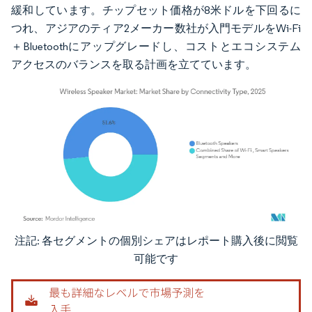
緩和しています。チップセット価格が8米ドルを下回るに
つれ、アジアのティア2メーカー数社が入門モデルをWi-Fi
＋Bluetoothにアップグレードし、コストとエコシステム
アクセスのバランスを取る計画を立てています。
注記: 各セグメントの個別シェアはレポート購入後に閲覧
画像 © Mordor Intelligence。再利用にはCC BY 4.0の表示が必要です。
可能です