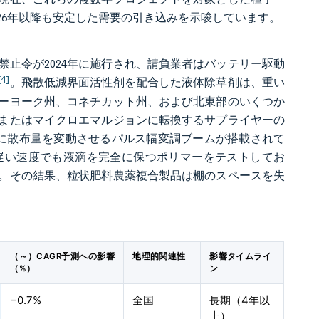
26年以降も安定した需要の引き込みを示唆しています。
禁止令が2024年に施行され、請負業者はバッテリー駆動
[4]
。飛散低減界面活性剤を配合した液体除草剤は、重い
ーヨーク州、コネチカット州、および北東部のいくつか
またはマイクロエマルジョンに転換するサプライヤーの
に散布量を変動させるパルス幅変調ブームが搭載されて
遅い速度でも液滴を完全に保つポリマーをテストしてお
。その結果、粒状肥料農薬複合製品は棚のスペースを失
（～）CAGR予測への影響
地理的関連性
影響タイムライ
（%）
ン
−0.7%
全国
長期（4年以
上）