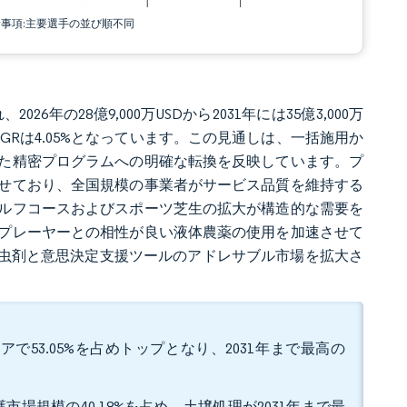
責事項:主要選手の並び順不同
26年の28億9,000万USDから2031年には35億3,000万
AGRは4.05%となっています。この見通しは、一括施用か
た精密プログラムへの明確な転換を反映しています。プ
せており、全国規模の事業者がサービス品質を維持する
ルフコースおよびスポーツ芝生の拡大が構造的な需要を
プレーヤーとの相性が良い液体農薬の使用を加速させて
殺虫剤と意思決定支援ツールのアドレサブル市場を拡大さ
で53.05%を占めトップとなり、2031年まで最高の
場規模の40.18%を占め、土壌処理が2031年まで最