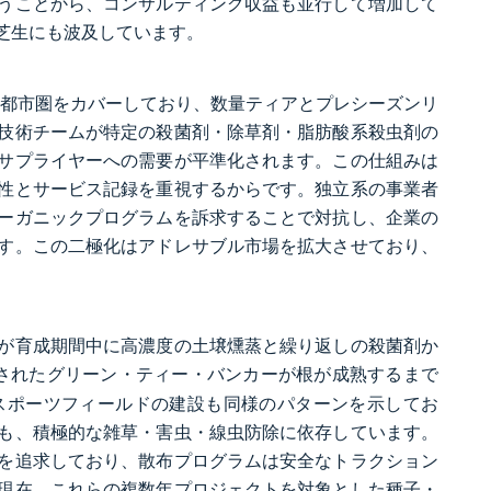
うことから、コンサルティング収益も並行して増加して
芝生にも波及しています。
、大半の大都市圏をカバーしており、数量ティアとプレシーズンリ
技術チームが特定の殺菌剤・除草剤・脂肪酸系殺虫剤の
サプライヤーへの需要が平準化されます。この仕組みは
性とサービス記録を重視するからです。独立系の事業者
ーガニックプログラムを訴求することで対抗し、企業の
す。この二極化はアドレサブル市場を拡大させており、
ぞれが育成期間中に高濃度の土壌燻蒸と繰り返しの殺菌剤か
建されたグリーン・ティー・バンカーが根が成熟するまで
スポーツフィールドの建設も同様のパターンを示してお
も、積極的な雑草・害虫・線虫防除に依存しています。
ルを追求しており、散布プログラムは安全なトラクション
現在、これらの複数年プロジェクトを対象とした種子・