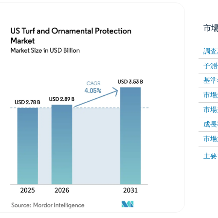
市
調査
予測
基準
市場規
市場規
成長率 
画像 © Mordor Intelligence。再利用にはCC BY 4
市場
画像 ©
主要