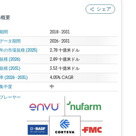
シェア
場概要
期間
2018 - 2031
データ期間
2026 - 2031
年の市場規模 (2025)
2.78 十億米ドル
模 (2026)
2.89 十億米ドル
模 (2031)
3.53 十億米ドル
(2026 - 2031)
.0の表示が必要です。
4.05% CAGR
集中度
中
 Mordor Intelligence。再利用にはCC BY 4.0の表示が必要です。
プレーヤー