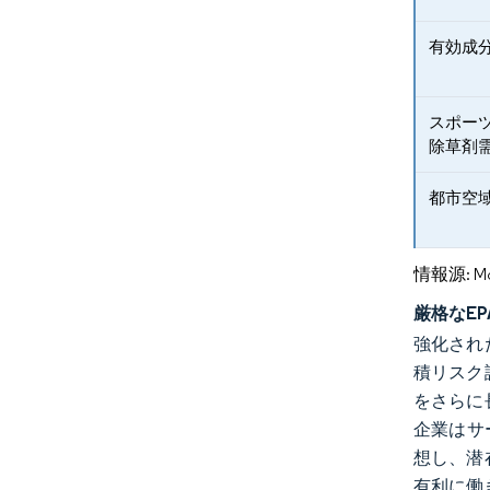
有効成
スポー
除草剤
都市空
情報源: Mord
厳格なE
強化され
積リスク
をさらに
企業はサ
想し、潜
有利に働