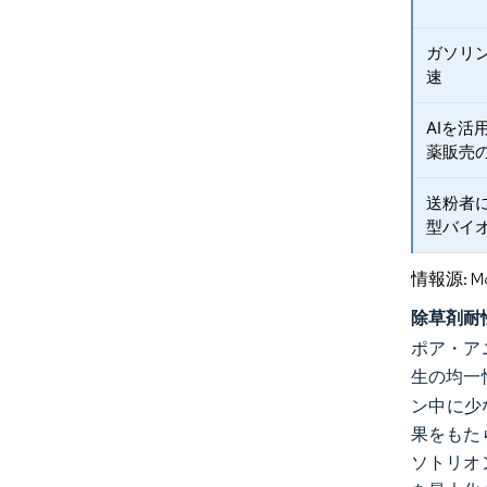
ガソリ
速
AIを
薬販売
送粉者
型バイ
情報源: Mord
除草剤耐
ポア・ア
生の均一
ン中に少
果をもた
ソトリオ