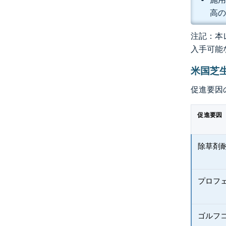
高の
注記：本レ
入手可能
米国芝
促進要因
促進要因
除草剤
プロフ
ゴルフ