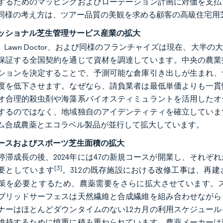
するためのマッピングおよびローテーション計画に対価を支払
同様の考え方は、ツアー品質の美観を求める顧客の高級住宅用
ッショナル芝生管理サービス産業の拡大
een、Lawn Doctor、および同様のフランチャイズは現在
保証する全国契約を通じて資材を調達しています。中央の農業
ションを決定することで、予測可能な倉庫引き出しが生まれ、
度を低下させます。なぜなら、請負業者は最低単価よりも一貫
オ合理的殺虫剤や海藻系バイオスティミュラントを活用したオ
するのではなく、地域独自のアイデンティティを確立していま
ム合成農薬とエコラベル製品が並行して拡大しています。
ースおよびスポーツ芝生面積の拡大
停滞成長の後、2024年には47の新規コースが開業し、それ
[3]
要としています
。312の既存施設における改修工事は、再
策を必要とするため、農薬需要をさらに拡大させています。
ブリッドサーフェスは天然繊維と合成繊維を組み合わせながら
ナーはほとんどダウンタイムのない12カ月の利用スケジュー
維持するために慎重に積み重ねられています。農薬メーカーは