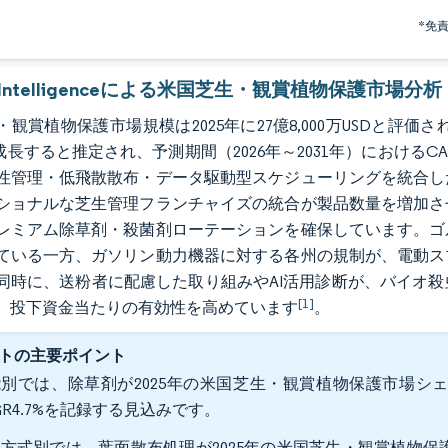
*免
r Intelligenceによる米国芝生・観賞植物保護市場分析
観賞植物保護市場規模は2025年に27億8,000万USDと評価され、20
成長すると推定され、予測期間（2026年～2031年）におけるC
性管理・低飛散散布・データ駆動型スケジューリングを統合し
ショナルな芝生管理フランチャイズの統合が製品数量を増加さ
レミアム除草剤・殺菌剤ローテーションを確保しています。ゴ
ている一方、ガソリン動力機器に対する各州の規制が、電動ス
同時に、送粉者に配慮した取り組みやAI活用診断が、バイオ
[1]
、投下資金当たりの有効性を高めています
。
トの主要ポイント
別では、除草剤が2025年の米国芝生・観賞植物保護市場シェア
GR4.7%を記録する見込みです。
方式別では、葉面散布処理が2025年の米国芝生・観賞植物保護市