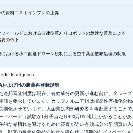
分の原料コストインフレの上昇
ツフィールドにおける自律型草刈りロボットの急速な普及による
需要の低下
域における小口配送ドローン規制による空中葉面散布処理の制限
or Intelligence
PAおよび州の農薬再登録規制
た連邦審査制度は現在、有効成分の更新が進む前に、全シーズ
評価を要求しています。カリフォルニア州は揮発性有機化合物
長期化させています。大企業は内部研究者を再配置することで
ードパーティ試験が1分子当たり400万USD以上かかること
在的な品切れを避けるために審査が近い有効成分の早期買い入
き、旧来の農薬化学品の刷新を遅らせ、短期的なイノベーショ