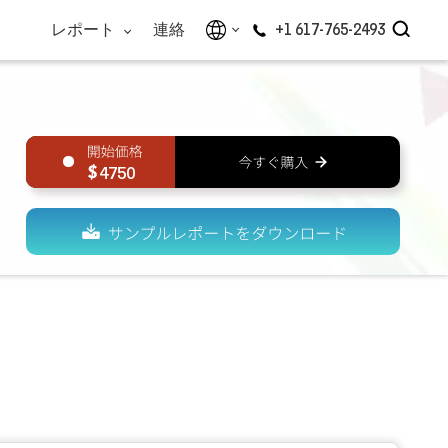
レポート
連絡
+1 617-765-2493
4750