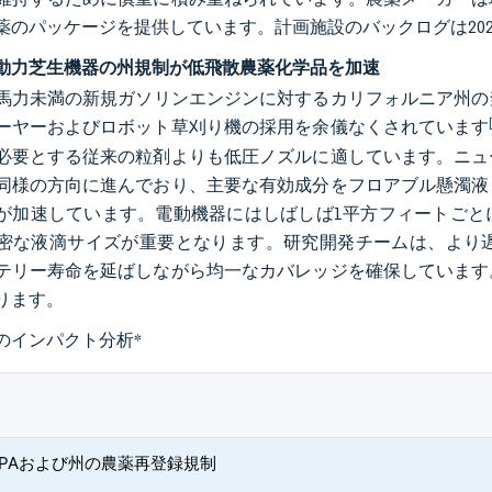
薬のパッケージを提供しています。計画施設のバックログは20
動力芝生機器の州規制が低飛散農薬化学品を加速
5馬力未満の新規ガソリンエンジンに対するカリフォルニア州の
ーヤーおよびロボット草刈り機の採用を余儀なくされています
必要とする従来の粒剤よりも低圧ノズルに適しています。ニュ
同様の方向に進んでおり、主要な有効成分をフロアブル懸濁液
が加速しています。電動機器にはしばしば1平方フィートごと
密な液滴サイズが重要となります。研究開発チームは、より
テリー寿命を延ばしながら均一なカバレッジを確保しています
ります。
のインパクト分析
*
EPAおよび州の農薬再登録規制