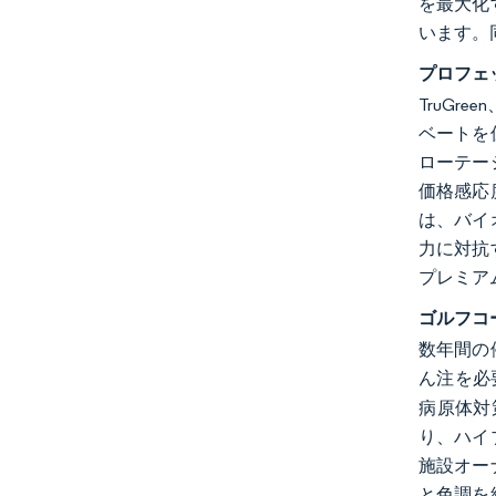
を最大化
います。
プロフェ
TruGr
ベートを
ローテー
価格感応
は、バイ
力に対抗
プレミア
ゴルフコ
数年間の
ん注を必
病原体対
り、ハイ
施設オー
と色調を