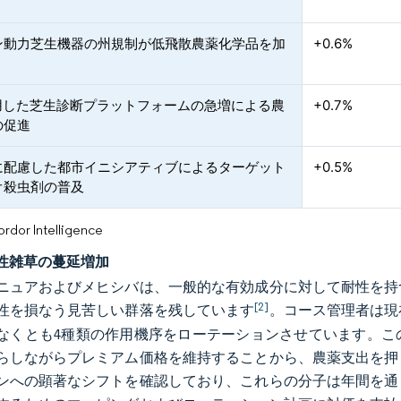
ン動力芝生機器の州規制が低飛散農薬化学品を加
+0.6%
活用した芝生診断プラットフォームの急増による農
+0.7%
の促進
に配慮した都市イニシアティブによるターゲット
+0.5%
オ殺虫剤の普及
or Intelligence
性雑草の蔓延増加
ニュアおよびメヒシバは、一般的な有効成分に対して耐性を持
[2]
性を損なう見苦しい群落を残しています
。コース管理者は現
なくとも4種類の作用機序をローテーションさせています。こ
らしながらプレミアム価格を維持することから、農薬支出を押
ンへの顕著なシフトを確認しており、これらの分子は年間を通