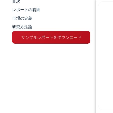
目次
市場規模とシェア
レポートの範囲
市場分析
市場の定義
研究方法論
トレンドとインサイト
セグメント分析
地理分析
競争環境
主要プレーヤー
業界の動向