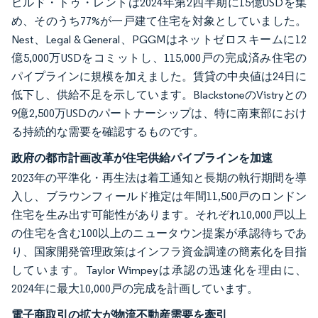
ビルド・トゥ・レントは2024年第2四半期に15億USDを集
め、そのうち77%が一戸建て住宅を対象としていました。
Nest、Legal & General、PGGMはネットゼロスキームに12
億5,000万USDをコミットし、115,000戸の完成済み住宅の
パイプラインに規模を加えました。賃貸の中央値は24日に
低下し、供給不足を示しています。BlackstoneのVistryとの
9億2,500万USDのパートナーシップは、特に南東部におけ
る持続的な需要を確認するものです。
政府の都市計画改革が住宅供給パイプラインを加速
2023年の平準化・再生法は着工通知と長期の執行期間を導
入し、ブラウンフィールド推定は年間11,500戸のロンドン
住宅を生み出す可能性があります。それぞれ10,000戸以上
の住宅を含む100以上のニュータウン提案が承認待ちであ
り、国家開発管理政策はインフラ資金調達の簡素化を目指
しています。Taylor Wimpeyは承認の迅速化を理由に、
2024年に最大10,000戸の完成を計画しています。
電子商取引の拡大が物流不動産需要を牽引