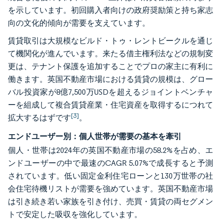
を示しています。初回購入者向けの政府奨励策と持ち家志
向の文化的傾向が需要を支えています。
賃貸取引は大規模なビルド・トゥ・レントビークルを通じ
て機関化が進んでいます。来たる借主権利法などの規制変
更は、テナント保護を追加することでプロの家主に有利に
働きます。英国不動産市場における賃貸の規模は、グロー
バル投資家が8億7,500万USDを超えるジョイントベンチャ
ーを組成して複合賃貸産業・住宅資産を取得するにつれて
[3]
拡大するはずです
。
エンドユーザー別：個人世帯が需要の基本を牽引
個人・世帯は2024年の英国不動産市場の58.2%を占め、エ
ンドユーザーの中で最速のCAGR 5.07%で成長すると予測
されています。低い固定金利住宅ローンと130万世帯の社
会住宅待機リストが需要を強めています。英国不動産市場
は引き続き若い家族を引き付け、売買・賃貸の両セグメン
トで安定した吸収を強化しています。