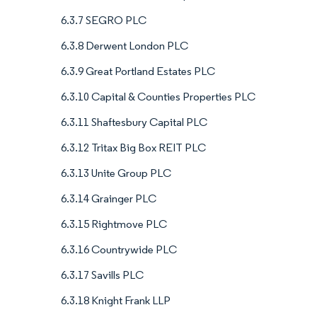
6.3.7 SEGRO PLC
6.3.8 Derwent London PLC
6.3.9 Great Portland Estates PLC
6.3.10 Capital & Counties Properties PLC
6.3.11 Shaftesbury Capital PLC
6.3.12 Tritax Big Box REIT PLC
6.3.13 Unite Group PLC
6.3.14 Grainger PLC
6.3.15 Rightmove PLC
6.3.16 Countrywide PLC
6.3.17 Savills PLC
6.3.18 Knight Frank LLP