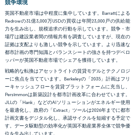
競争環境
英国不動産市場は中程度に集中しています。Barrattによる
Redrowの31億3,000万USDの買収は年間23,000戸の供給能
力を生み出し、規模追求の行動を示しています。競争・市
場庁は建設業者間の情報共有を調査していますが、現在の
証拠は支配よりも激しい競争を示しています。より迅速な
都市計画の専門知識とバランスシートの強さを持つデベロ
ッパーが英国不動産市場でシェアを獲得しています。
戦略的な転換はアセットライトの賃貸モデルとテクノロジ
ーに焦点を当てています。Berkeleyの「2035」計画はフリ
ーキャッシュフローを賃貸プラットフォームに充当し、
Persimmonは新築設計を都市計画改革に合わせています。
JLLの「Hank」などのAIソリューションがエネルギー使用
を最適化し、政府の「Extract」ツールは2026年までに都市
計画文書をデジタル化し、承認サイクルを短縮する予定で
す。データ駆動型の効率化が英国不動産業界全体で競争優
位を生み出しています。