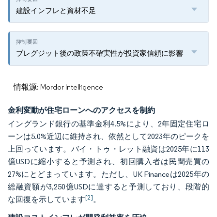
建設インフレと資材不足
ブレグジット後の政策不確実性が投資家信頼に影響
情報源: Mordor Intelligence
金利変動が住宅ローンへのアクセスを制約
イングランド銀行の基準金利4.5%により、2年固定住宅ロ
ーンは5.0%近辺に維持され、依然として2023年のピークを
上回っています。バイ・トゥ・レット融資は2025年に113
億USDに縮小すると予測され、初回購入者は民間売買の
27%にとどまっています。ただし、UK Financeは2025年の
総融資額が3,250億USDに達すると予測しており、段階的
[2]
な回復を示しています
。