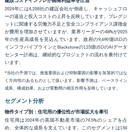
建設コストインフレが開発利益率を圧迫
2024年には4,208社の建設会社が倒産し、キャッシュフロ
ーの逼迫と投入コストの上昇を反映しています。ブレグジ
ットに関連する労働力不足と安全コンプライアンス課徴金
が費用を増加させていますが、業界リーダーの48%が2025
年の生産高成長を見込んでいます。政府の9,690億USDの
インフラパイプラインとBlackstoneの125億USDのAIデータ
センター計画は、継続的なプロジェクトの流れを裏付けて
います。
*当社の予測では、推進要因および抑制要因の影響を加算的ではな
く方向性のあるものとして扱います。影響予測は、ベースライン
成長、構成効果、および変数間の相互作用を反映しています。
セグメント分析
物件タイプ別：住宅用の優位性が市場拡大を牽引
住宅用は2024年の英国不動産市場の79.5%のシェアを占
め、全体的な成長を支えています。このセグメントは150