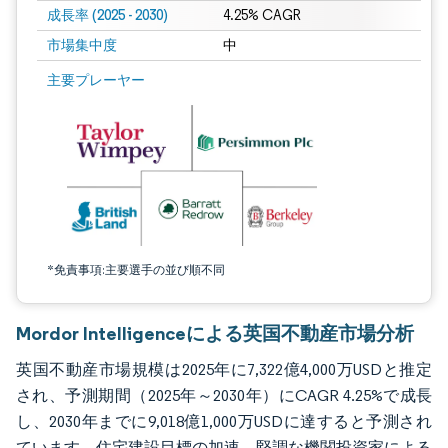
成長率 (2025 - 2030)
4.25% CAGR
市場集中度
中
画像 © Mordor Intelligence。再利用にはCC BY 4.0の表示が必要です。
主要プレーヤー
*免責事項:主要選手の並び順不同
Mordor Intelligenceによる英国不動産市場分析
英国不動産市場規模は2025年に7,322億4,000万USDと推定
され、予測期間（2025年～2030年）にCAGR 4.25%で成長
し、2030年までに9,018億1,000万USDに達すると予測され
ています。住宅建設目標の加速、堅調な機関投資家による