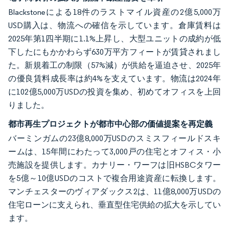
Blackstoneによる18件のラストマイル資産の2億5,000万
USD購入は、物流への確信を示しています。倉庫賃料は
2025年第1四半期に1.1%上昇し、大型ユニットの成約が低
下したにもかかわらず630万平方フィートが賃貸されまし
た。新規着工の制限（57%減）が供給を逼迫させ、2025年
の優良賃料成長率は約4%を支えています。物流は2024年
に102億5,000万USDの投資を集め、初めてオフィスを上回
りました。
都市再生プロジェクトが都市中心部の価値提案を再定義
バーミンガムの23億8,000万USDのスミスフィールドスキ
ームは、15年間にわたって3,000戸の住宅とオフィス・小
売施設を提供します。カナリー・ワーフは旧HSBCタワー
を5億～10億USDのコストで複合用途資産に転換します。
マンチェスターのヴィアダックス2は、11億8,000万USDの
住宅ローンに支えられ、垂直型住宅供給の拡大を示してい
ます。